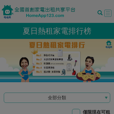
Tog
navi
夏日熱租家電排行榜
全部分類
僅限現在可租