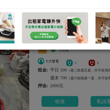
【 新北發電機租借】【
北】
廟會 廟會 廟會 E大牌7000W 發電機
其他
E大牌7000W
其他
可出租
E大發電
0
0
租金:
平日 500
（週二租週五還，共可使用
週末 700
（週六租隔週一還，共可使
押金:
2000元
租借
私訊