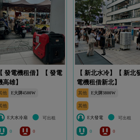
【 發電機租借】【 發電
【 新北水冷】【 新北
機高雄】
電機租借新北】
其他
E大牌4500W
其他
E大牌3800W
其他
其他
E大水冷扇
E大發電
可出租
可出租
0
0
0
0