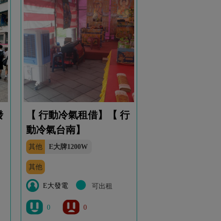
發
【 行動冷氣租借】【 行
動冷氣台南】
其他
E大牌1200W
其他
E大發電
可出租
0
0