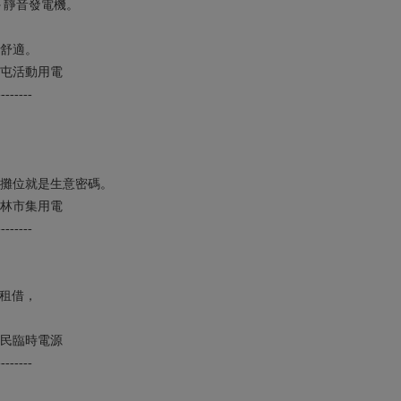
＋靜音發電機。
舒適。
屯活動用電
--------
攤位就是生意密碼。
林市集用電
--------
機租借，
民臨時電源
--------