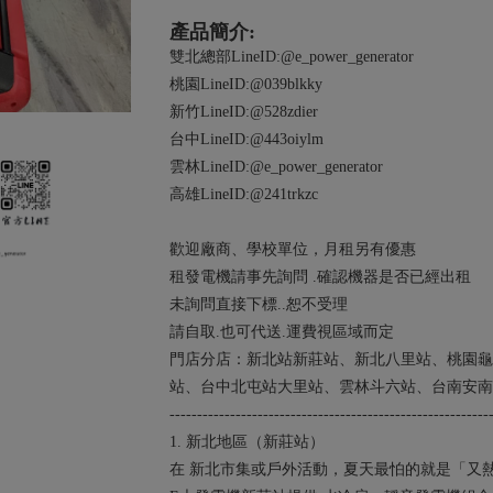
產品簡介:
雙北總部LineID:@e_power_generator
桃園LineID:@039blkky
新竹LineID:@528zdier
台中LineID:@443oiylm
雲林LineID:@e_power_generator
高雄LineID:@241trkzc
歡迎廠商、學校單位，月租另有優惠
租發電機請事先詢問 .確認機器是否已經出租
未詢問直接下標..恕不受理
請自取.也可代送.運費視區域而定
門店分店：新北站新莊站、新北八里站、桃園龜
站、台中北屯站大里站、雲林斗六站、台南安南
----------------------------------------------------------
1. 新北地區（新莊站）
在 新北市集或戶外活動，夏天最怕的就是「又