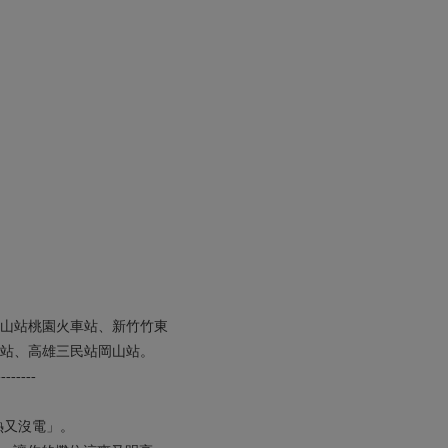
山站桃園火車站、新竹竹東
站、高雄三民站岡山站。
--------
熱又沒電」。