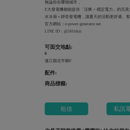
無論你在哪個城市，
E大發電機都能提供「涼爽 + 穩定電力」的完
水冷扇＋靜音發電機，讓夏天的活動更舒適、客
官方網站：e-power-generator.net
LINE ID：@241trkzc
可面交地點:
0
連江縣北竿鄉0
配件:
商品標籤:
租借
私訊