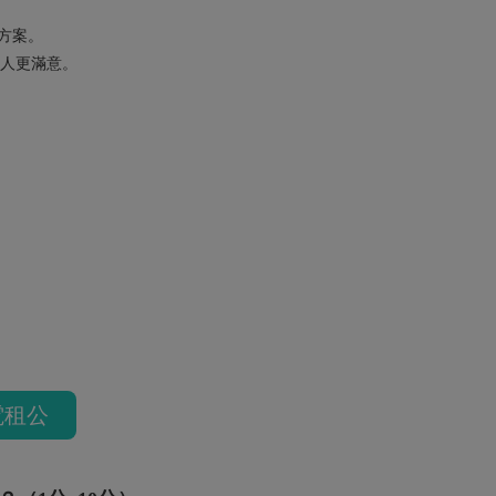
美方案。
人更滿意。
電租公