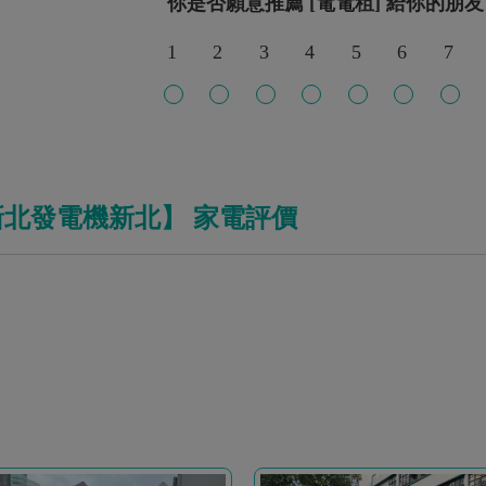
你是否願意推薦 [電電租] 給你的朋友
1
2
3
4
5
6
7
新北發電機新北】 家電評價