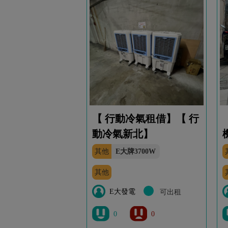
【 行動冷氣租借】【 行
動冷氣新北】
其他
E大牌3700W
其他
E大發電
可出租
0
0