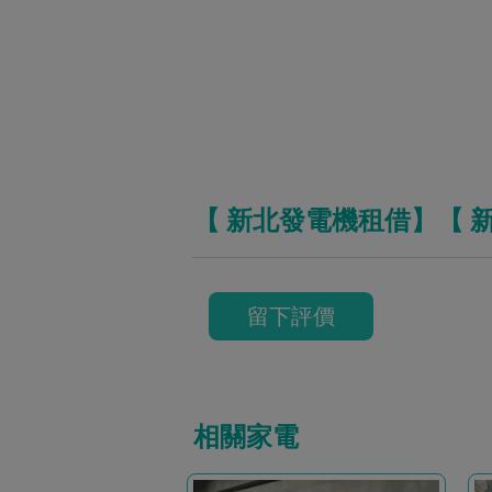
【 新北發電機租借】【 
留下評價
相關家電