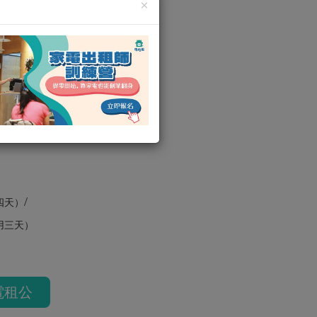
×
 新北發電機新
 新北
/
四天）
用三天）
電租公