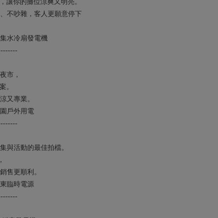
合，讓你的攤位涼爽又明亮。
、不吵雜，客人更願意停下
集水冷扇發電機
--------
夜市，
案。
涼又專業。
園戶外用電
--------
集與活動的最佳拍檔。
，
銷售更順利。
東臨時電源
--------