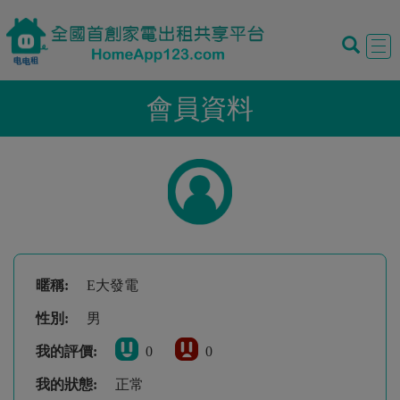
Tog
navi
會員資料
暱稱:
E大發電
性別:
男
我的評價:
0
0
我的狀態:
正常