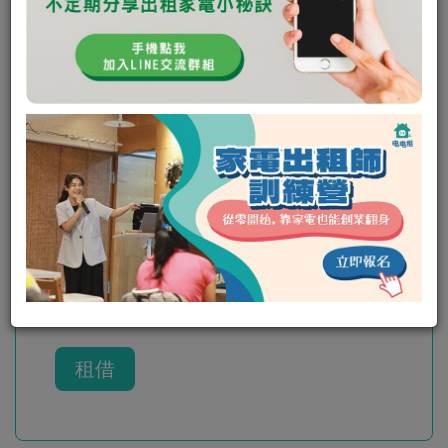
【 發電機租借】【 發電機新竹】
可出租
租借