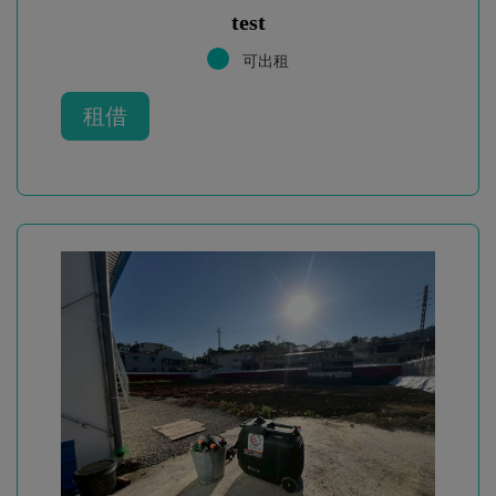
test
可出租
租借