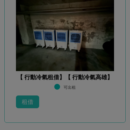
【 行動冷氣租借】【 行動冷氣高雄】
可出租
租借