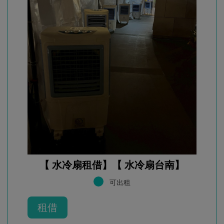
【 水冷扇租借】【 水冷扇台南】
可出租
租借