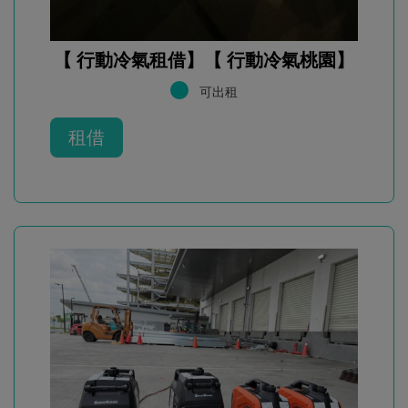
【 行動冷氣租借】【 行動冷氣桃園】
可出租
租借