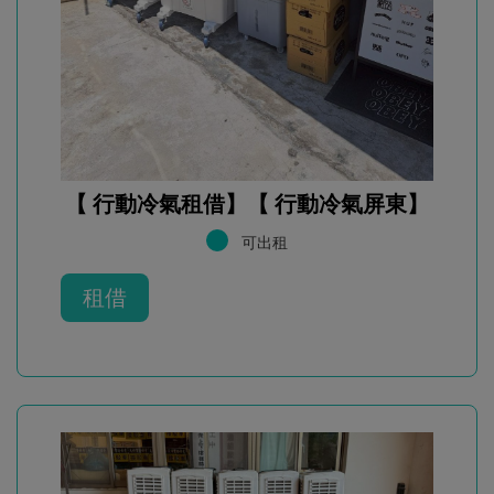
【 行動冷氣租借】【 行動冷氣屏東】
可出租
租借