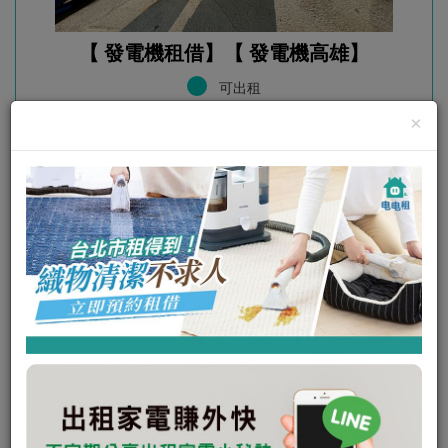
【 發電機租借】【 發電機高雄】
可出租
×
租借