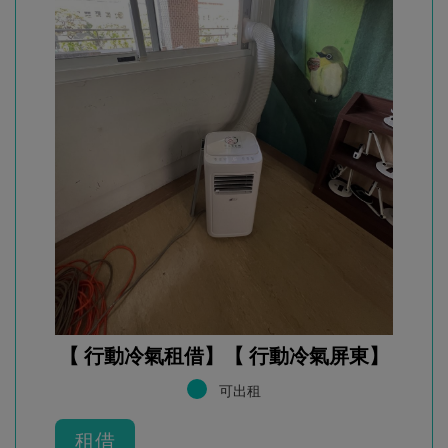
【 行動冷氣租借】【 行動冷氣屏東】
可出租
租借