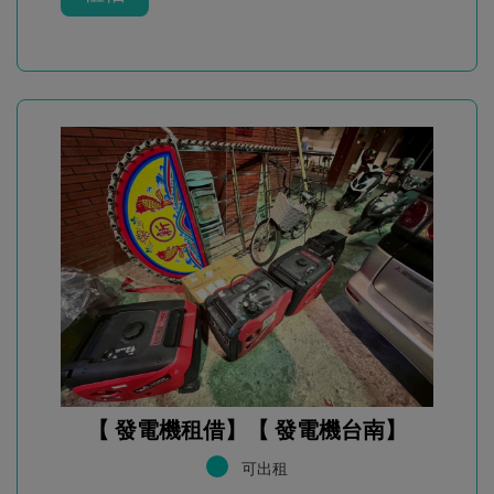
【 發電機租借】【 發電機台南】
可出租