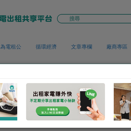
成為電租公
循環經濟
文章專欄
廠商專區
會員資料
我的評價:
0
0
我的狀態:
正常