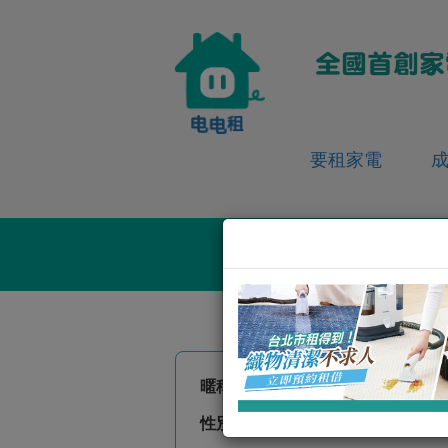
要租家電
暱稱:
珍妮
性別:
女