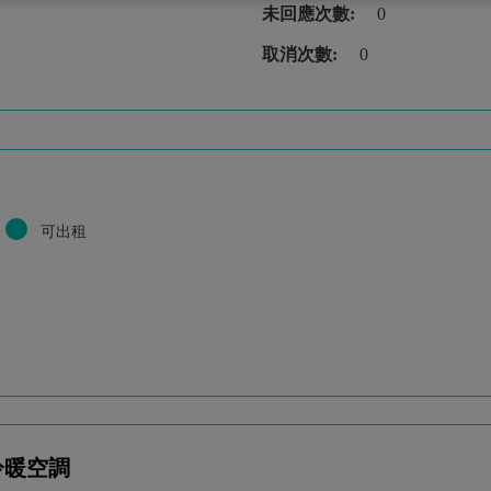
未回應次數:
0
取消次數:
0
可出租
冷暖空調