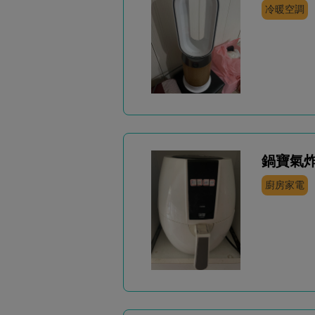
冷暖空調
鍋寶氣
廚房家電