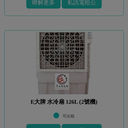
瞭解更多
私訊電租公
E大牌 水冷扇 126L (2號機)
可出租