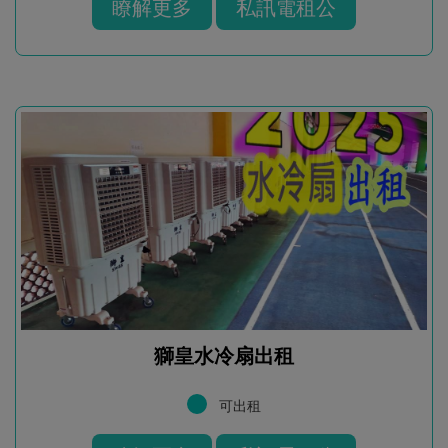
瞭解更多
私訊電租公
獅皇水冷扇出租
可出租