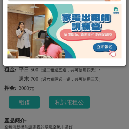
空氣清淨機
其他
空氣清淨機
冷暖空調
可出租
珍妮
0
0
租金:
平日 500
/
（週二租週五還，共可使用四天）
週末 700
（週六租隔週一還，共可使用三天）
押金:
2000元
租借
私訊電租公
產品簡介:
空氣清新機能讓家裡的環境空氣非常好