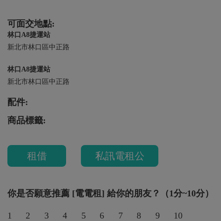
可面交地點:
林口A8捷運站
新北市林口區中正路
林口A8捷運站
新北市林口區中正路
配件:
商品標籤:
租借
私訊電租公
你是否願意推薦 [電電租] 給你的朋友？（1分~10分）
1
2
3
4
5
6
7
8
9
10