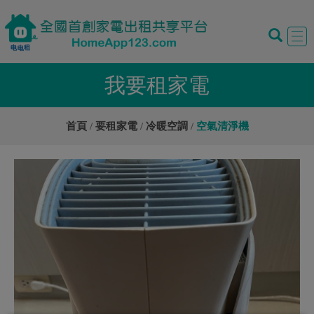
Tog
navi
我要租家電
首頁
要租家電
冷暖空調
空氣清淨機