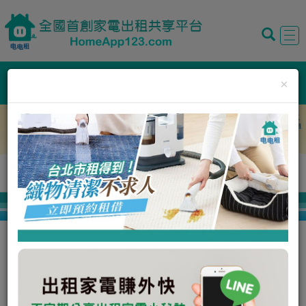
Tog
navi
夏日熱租家電排行榜
×
全部分類
僅限現在可租