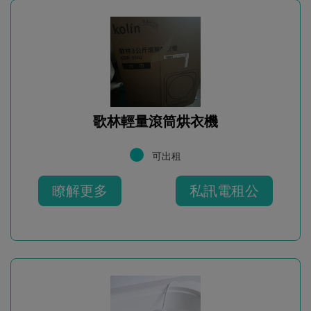
歌林輕量滾筒烘衣機
可出租
瞭解更多
私訊電租公