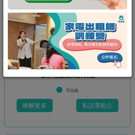
歌林輕量滾筒烘衣機
可出租
瞭解更多
私訊電租公