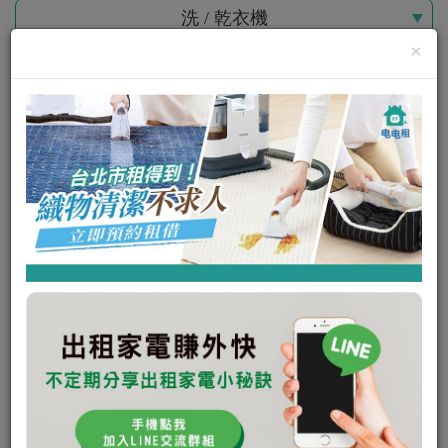
洗 / 乾衣機
×
僅限現在可租
LG 樂金 15公斤滾筒蒸洗脫烘+2公斤
mini洗衣機（WD
可出租
瞭解更多
私訊電租公