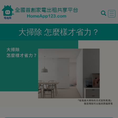
Tog
navi
大掃除 怎麼樣才省力？