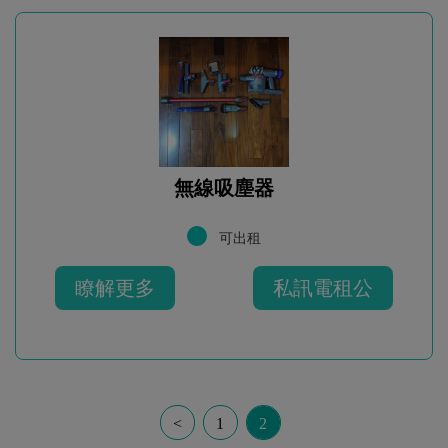
無線吸塵器
可出租
瞭解更多
私訊電租公
<
1
2