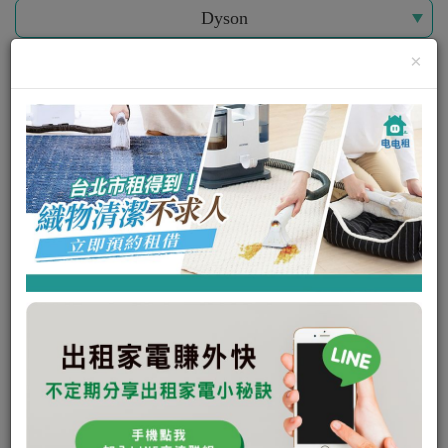
Dyson
×
僅限現在可租
Dyson 吸塵器 - 經典型號 DC22 (五折
出租)
可出租
瞭解更多
私訊電租公