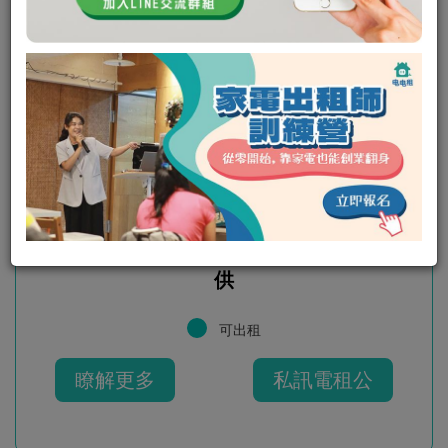
Dyson SV18 輕量吸塵器 restyle2050提
供
可出租
瞭解更多
私訊電租公