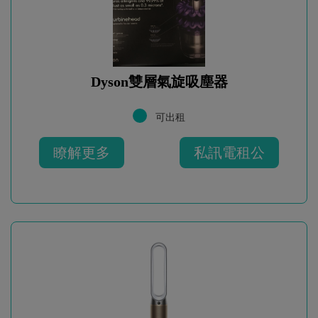
Dyson雙層氣旋吸塵器
可出租
瞭解更多
私訊電租公