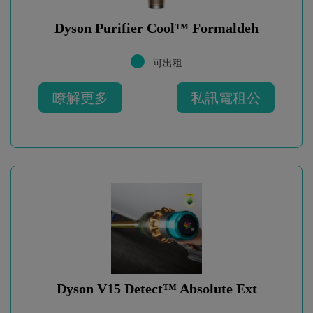
Dyson Purifier Cool™ Formaldeh
可出租
瞭解更多
私訊電租公
Dyson V15 Detect™ Absolute Ext