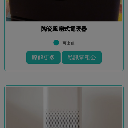
陶瓷風扇式電暖器
可出租
瞭解更多
私訊電租公