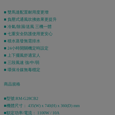
■ 雙馬達配置耐用度更增
■ 負壓式通風吹拂效果更提升
■ 冷氣/除濕/送風 三機一體
■ 七重安全防護使用更安心
■ 積水蒸發無需排水
■ 24小時開關機定時設定
■ 上下擺風舒適宜人
■ 三段風速 強/中/弱
■ 環保冷媒無毒穩定
商品規格
■型號:RM-G28CB2
■機體尺寸： 435(W) x 740(H) x 360(D) mm
■額定功率/電流： 1100W / 10A