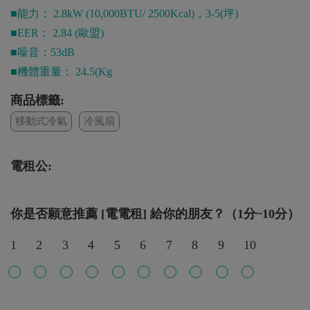
■能力： 2.8kW (10,000BTU/ 2500Kcal)，3-5(坪)
■EER： 2.84 (歐盟)
■噪音：53dB
■機體重量： 24.5(Kg
商品標籤:
移動式冷氣
冷風扇
電租公:
你是否願意推薦 [電電租] 給你的朋友？（1分~10分）
1
2
3
4
5
6
7
8
9
10