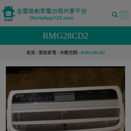
Tog
navi
RMG28CD2
首頁
要租家電
冷暖空調
RMG28CD2