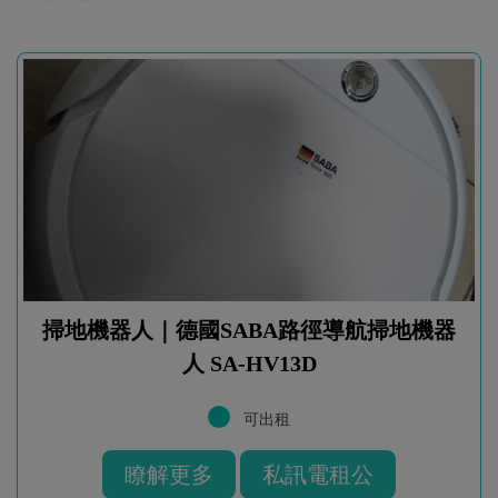
掃地機器人｜德國SABA路徑導航掃地機器
人 SA-HV13D
可出租
瞭解更多
私訊電租公