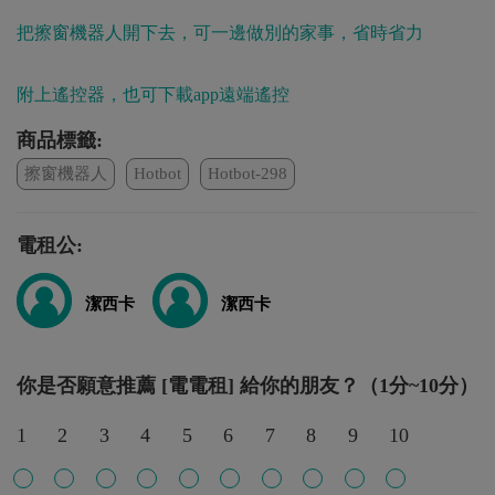
把擦窗機器人開下去，可一邊做別的家事，省時省力
附上遙控器，也可下載app遠端遙控
商品標籤:
擦窗機器人
Hotbot
Hotbot-298
電租公:
潔西卡
潔西卡
你是否願意推薦 [電電租] 給你的朋友？（1分~10分）
1
2
3
4
5
6
7
8
9
10