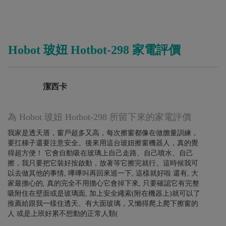
Hobot 玻妞 Hotbot-298 家電評價
潔西卡
為 Hobot 玻妞 Hotbot-298 所留下來的家電評價
我家是透天厝，窗戶超多又高，每次擦窗都像在做膽量訓練，
要扛梯子還要注意安全。後來用這台玻妞擦窗機器人，真的覺
得超方便！ 它會自動吸在玻璃上自己走路、自己噴水、自己
擦，我只要把它裝好按啟動，放著等它擦完就行。這時候我可
以去做其他的事情, 嗶嗶叫再回來巡一下, 這樣就好啦 還有, 大
家最擔心的, 真的完全不用擔心它會掉下來, 只要確認它有完整
吸附住在壁面或是玻璃面, 加上安全繩索(附在機器上)就可以了
推薦給跟我一樣住透天、有大面玻璃，又懶得爬上爬下擦窗的
人 或是上班好累不想動的正常人類(