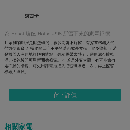
潔西卡
為 Hobot 玻妞 Hotbot-298 所留下來的家電評價
1. 家裡的廚房是貼壁磚的，很多高處不好擦，有擦窗機器人代
勞方便很多 2. 需避開凹凸不平的牆面或是窗框，避免墜落 3. 若
是機器人有原地打轉的情況，表示履帶太髒了，需用濕布擦乾
淨。擦乾後即可重新開機擦窗。 4. 若是外窗太髒，有可能會有
走不動的情況。可先用靜電拖把先把玻璃擦過一次，再上擦窗
機器人擦拭。
留下評價
相關家電