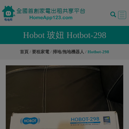
Tog
navi
Hobot 玻妞 Hotbot-298
首頁
要租家電
掃地/拖地機器人
Hotbot-298