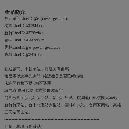
產品簡介:
雙北總部LineID:@e_power_generator
桃園LineID:@039blkky
新竹LineID:@528zdier
台中LineID:@443oiylm
雲林LineID:@e_power_generator
高雄LineID:@241trkzc
歡迎廠商、學校單位，月租另有優惠
租發電機請事先詢問 .確認機器是否已經出租
未詢問直接下標..恕不受理
請自取.也可代送.運費視區域而定
門店分店：新北站新莊站、新北八里站、桃園龜山站桃園火車站、
新竹竹東站、台中北屯站大里站、雲林斗六站、台南安南站、高雄
三民站岡山站。
------------------------------------------------------------------
1. 新北地區（新莊站）