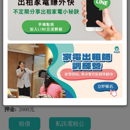
【 台中發電機租借】【 台中發電
機台中】
廟會 廟會 廟會 E大牌3700W 發電機 台中
其他
E大牌3700W
其他
可出租
E大發電
0
0
租金:
平日 500
/
（週二租週五還，共可使用四天）
週末 700
（週六租隔週一還，共可使用三天）
押金:
2000元
租借
私訊電租公