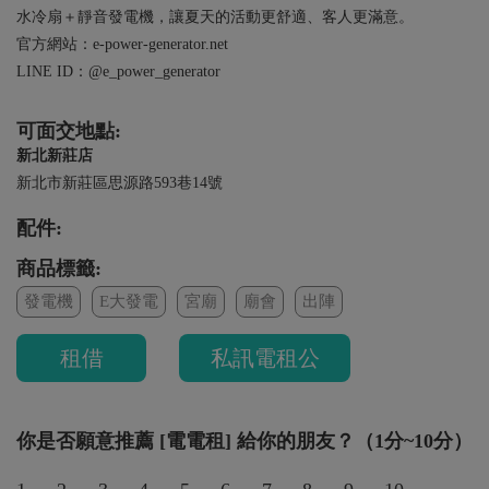
水冷扇＋靜音發電機，讓夏天的活動更舒適、客人更滿意。
官方網站：e-power-generator.net
LINE ID：@e_power_generator
可面交地點:
新北新莊店
新北市新莊區思源路593巷14號
配件:
商品標籤:
發電機
E大發電
宮廟
廟會
出陣
租借
私訊電租公
你是否願意推薦 [電電租] 給你的朋友？（1分~10分）