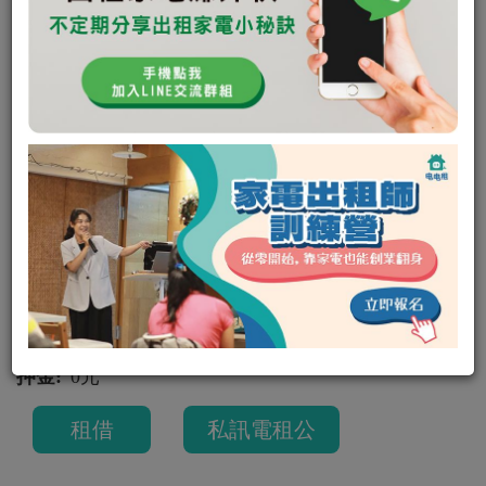
宮廟 水冷扇 E大發電
宮廟 水冷扇
其他
宮廟 水冷扇 E大發電
其他
可出租
E大發電
0
0
租金:
平日 500
/
（週二租週五還，共可使用四天）
週末 700
（週六租隔週一還，共可使用三天）
押金:
0元
租借
私訊電租公