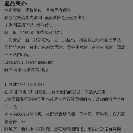
產品簡介:
歡迎廠商、學校單位，月租另有優惠
租發電機請事先詢問 .確認機器是否已經出租
未詢問直接下標..恕不受理
請自取.也可代送.運費視區域而定
門店分店：新北站新莊站、新北八里站、桃園龜山站桃園火車站、
新竹竹東站、台中北屯站大里站、雲林斗六站、台南安南站、高雄
三民站岡山站。
LineID:@e_power_generator
關於我 有連絡方式 謝謝
------------------------------------------------------------------
1. 新北地區（新莊站）
在 新北市集或戶外活動，夏天最怕的就是「又熱又沒電」。
E大發電機新莊站提供 水冷扇＋靜音發電機組合，讓你的攤位涼爽
又明亮。
水冷扇吹出自然涼風，搭配靜音發電機，不卡電、不吵雜，客人更
願意停下來。
關鍵字：新北水冷扇出租、新莊發電機租借、市集水冷扇發電機