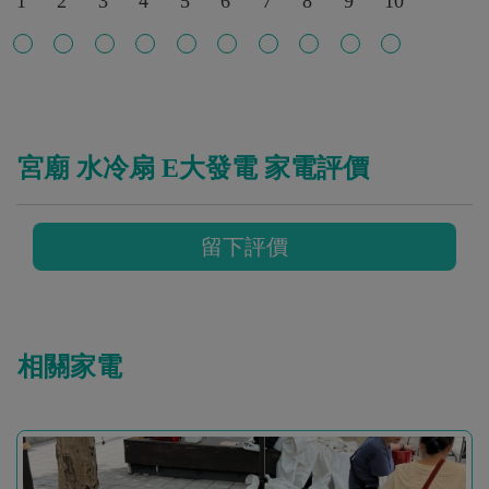
1
2
3
4
5
6
7
8
9
10
宮廟 水冷扇 E大發電 家電評價
留下評價
相關家電