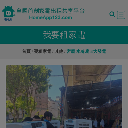
Tog
navi
我要租家電
首頁
要租家電
其他
宮廟 水冷扇 E大發電