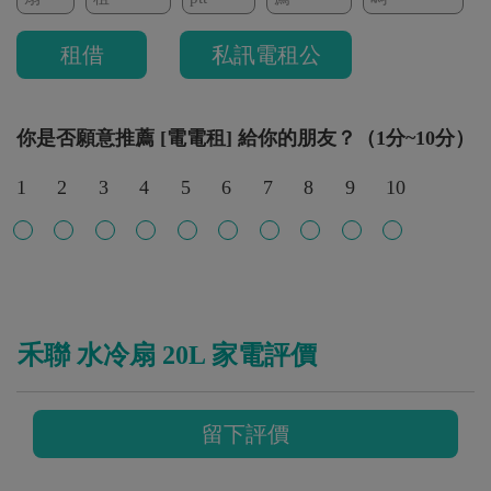
租借
私訊電租公
你是否願意推薦 [電電租] 給你的朋友？（1分~10分）
1
2
3
4
5
6
7
8
9
10
禾聯 水冷扇 20L 家電評價
留下評價