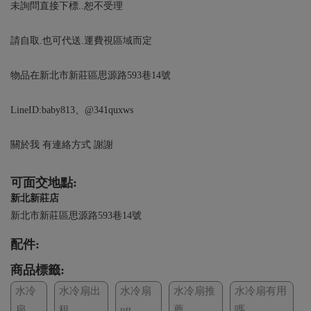
未詢問直接下標..恕不受理
請自取.也可代送.運費視區域而定
物品在新北市新莊區思源路593巷14號
LineID:baby813、@341quxws
關於我 有連絡方式 謝謝
可面交地點:
新北新莊店
新北市新莊區思源路593巷14號
配件:
商品標籤:
水冷
水冷扇出
水冷扇
水冷扇推
水冷扇有用
扇
租
ptt
薦
嗎