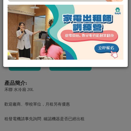
冷暖空調
可出租
E大發電
0
0
租金:
平日 500
/
（週二租週五還，共可使用四天）
週末 700
（週六租隔週一還，共可使用三天）
押金:
0元
租借
私訊電租公
產品簡介:
禾聯 水冷扇 20L
歡迎廠商、學校單位，月租另有優惠
租發電機請事先詢問 .確認機器是否已經出租