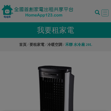
Tog
navi
我要租家電
首頁
要租家電
冷暖空調
禾聯 水冷扇 20L