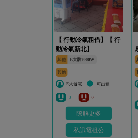
【 行動冷氣租借】【 行
動冷氣新北】
其他
E大牌7000W
其他
E大發電
可出租
0
0
瞭解更多
私訊電租公