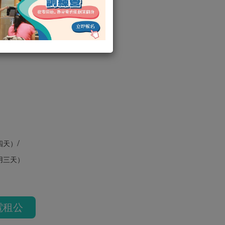
號機) 靜音發電機
/
四天）
用三天）
電租公