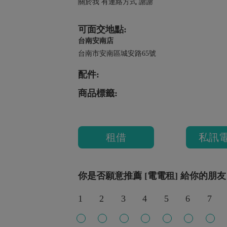
關於我 有連絡方式 謝謝
可面交地點:
台南安南店
台南市安南區城安路65號
配件:
商品標籤:
租借
私訊
你是否願意推薦 [電電租] 給你的朋友
1
2
3
4
5
6
7