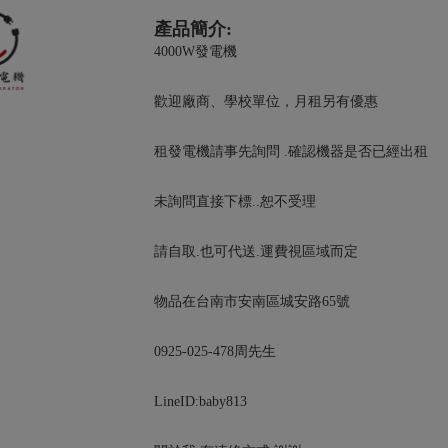
產品簡介:
4000W發電機
歡迎廠商、學校單位，月租另有優惠
租發電機請事先詢問 .確認機器是否已經出租
未詢問直接下標..恕不受理
請自取.也可代送.運費視區域而定
物品在台南市安南區城安路65號
0925-025-478周先生
LineID:baby813