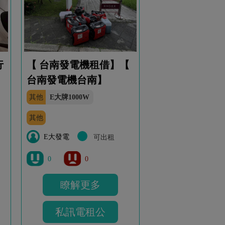
行
【 台南發電機租借】【
台南發電機台南】
其他
E大牌1000W
其他
E大發電
可出租
0
0
瞭解更多
私訊電租公