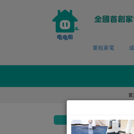
要租家電
首
返回