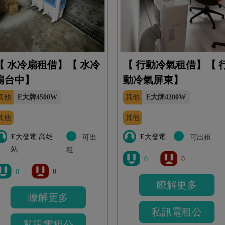
【 水冷扇租借】【 水冷
【 行動冷氣租借】【 
扇台中】
動冷氣屏東】
其他
E大牌4500W
其他
E大牌4200W
其他
其他
E大發電 高雄
E大發電
可出
可出租
站
租
0
0
0
0
瞭解更多
瞭解更多
私訊電租公
私訊電租公