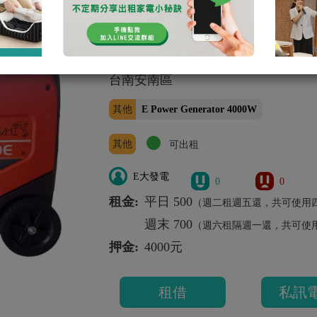
台南安南區 4000W (1
E大發電機
台南安南區
其他
E Power Generator 4000W
其他
可出租
E大發電
0
0
租金:
平日 500
（週二租週五還，共可使用
週末 700
（週六租隔週一還，共可使
押金:
4000元
租借
私訊