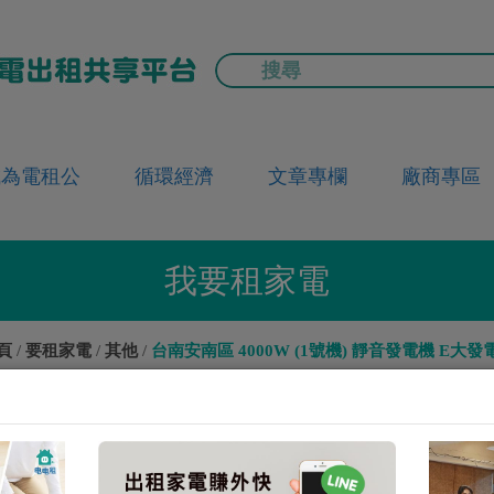
成為電租公
循環經濟
文章專欄
廠商專區
我要租家電
頁
要租家電
其他
台南安南區 4000W (1號機) 靜音發電機 E大發