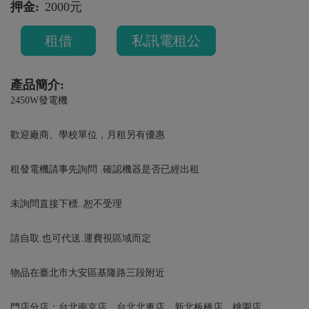
押金:
2000元
租借
私訊電租公
產品簡介:
2450W發電機
歡迎廠商、學校單位，月租另有優惠
租發電機請事先詢問 .確認機器是否已經出租
未詢問直接下標..恕不受理
請自取.也可代送.運費視區域而定
物品在臺北市大安區基隆路三段附近
門店分店：台北南京店、台北北車店、新北板橋店、桃園店