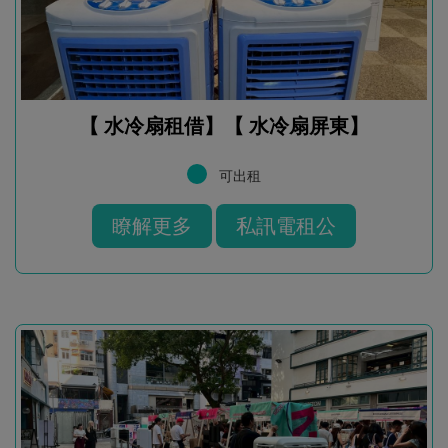
【 水冷扇租借】【 水冷扇屏東】
可出租
瞭解更多
私訊電租公