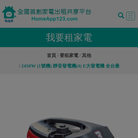
Tog
navi
我要租家電
首頁
要租家電
其他
2450W (1號機) 靜音發電機(4) E大發電機 全台最