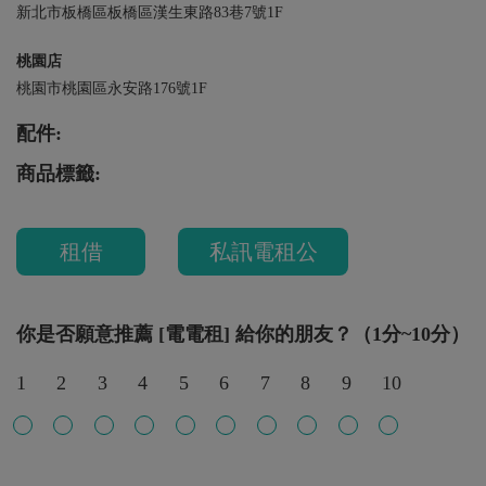
新北市板橋區板橋區漢生東路83巷7號1F
桃園店
桃園市桃園區永安路176號1F
配件:
商品標籤:
租借
私訊電租公
你是否願意推薦 [電電租] 給你的朋友？（1分~10分）
1
2
3
4
5
6
7
8
9
10