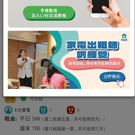
2450W (1號機) 靜音發電機(4) E大
發電機 全台最
2450W
其他
E Power Generator 2450W
其他
可出租
E大發電
0
0
租金:
平日 500
/
（週二租週五還，共可使用四天）
週末 700
（週六租隔週一還，共可使用三天）