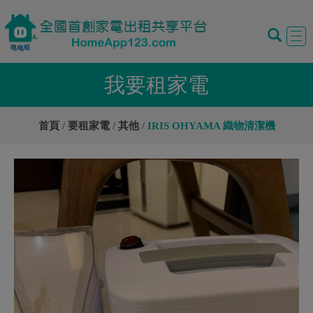
Tog
navi
我要租家電
首頁
要租家電
其他
IRIS OHYAMA 織物清潔機