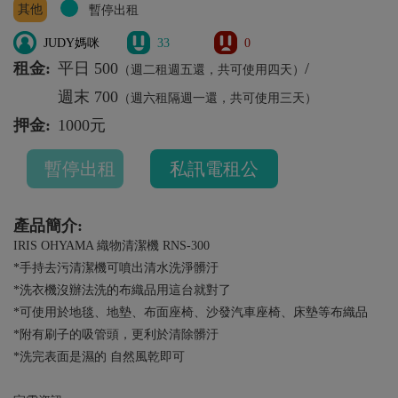
其他
暫停出租
JUDY媽咪
33
0
租金:
平日 500
/
（週二租週五還，共可使用四天）
週末 700
（週六租隔週一還，共可使用三天）
押金:
1000元
暫停出租
私訊電租公
產品簡介:
IRIS OHYAMA 織物清潔機 RNS-300
*手持去污清潔機可噴出清水洗淨髒汙
*洗衣機沒辦法洗的布織品用這台就對了
*可使用於地毯、地墊、布面座椅、沙發汽車座椅、床墊等布織品
*附有刷子的吸管頭，更利於清除髒汙
*洗完表面是濕的 自然風乾即可