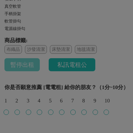
真空軟管
手柄掛架
軟管掛勾
電源線掛勾
商品標籤:
布織品
沙發清潔
床墊清潔
地毯清潔
暫停出租
私訊電租公
你是否願意推薦 [電電租] 給你的朋友？（1分~10分）
1
2
3
4
5
6
7
8
9
10