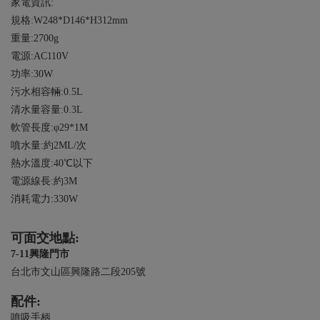
家電資訊:
規格:W248*D146*H312mm
重量:2700g
電源:AC110V
功率:30W
污水相容輛:0.5L
清水量容量:0.3L
軟管長度:φ29*1M
噴水量:約2ML/次
熱水溫度:40℃以下
電源線長:約3M
消耗電力:330W
可面交地點:
7-11興隆門市
台北市文山區興隆路二段205號
配件:
噴吸手柄