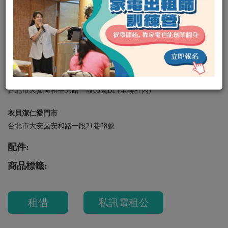
產品簡介:
可面交地點:
衣貝潔朱崙店
台北市中山區龍江路15號(全聯社內)
衣貝潔和平門市
台北市大安區和平東路一段63號B1 (全聯社內)
衣貝潔仁愛門市
台北市大安區安和路一段21巷28號
配件:
商品標籤:
租借
私訊電租公