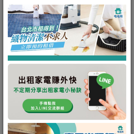
Honeywell 空氣清淨器
Honeywell
其他型號
清淨除濕
可出租
朱崙店
0
0
租金:
平日 500
/
（週二租週五還，共可使用四天）
週末 700
（週六租隔週一還，共可使用三天）
押金:
3000元
租借
私訊電租公