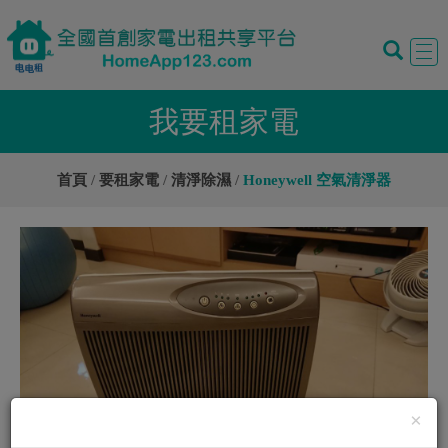
Tog
navi
我要租家電
首頁
要租家電
清淨除濕
Honeywell 空氣清淨器
×