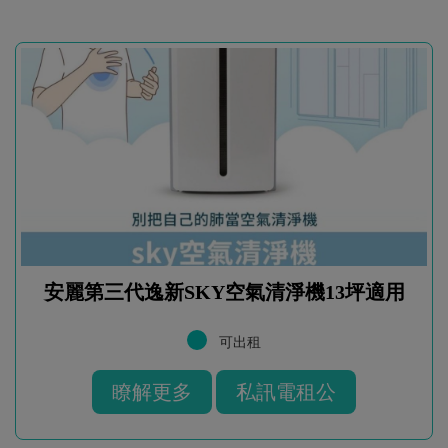
安麗第三代逸新SKY空氣清淨機13坪適用
可出租
瞭解更多
私訊電租公