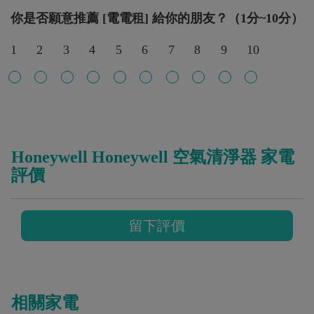
你是否願意推薦 [電電租] 給你的朋友？（1分~10分）
1
2
3
4
5
6
7
8
9
10
Honeywell Honeywell 空氣清淨器 家電
評價
留下評價
相關家電