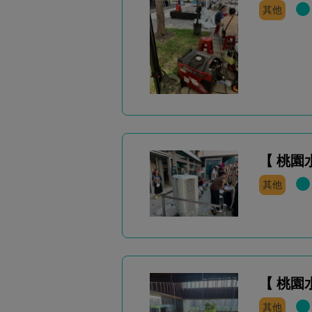
其他
【 桃園
其他
【 桃園
其他