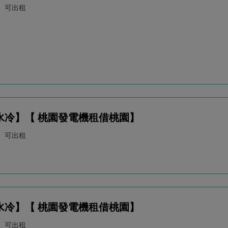
可出租
水冷】【 桃園發電機租借桃園】
可出租
水冷】【 桃園發電機租借桃園】
可出租