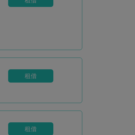
租借
租借
租借