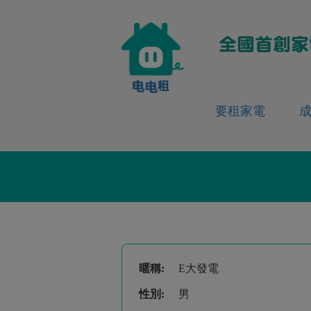
要租家電
暱稱:
E大發電
性別:
男