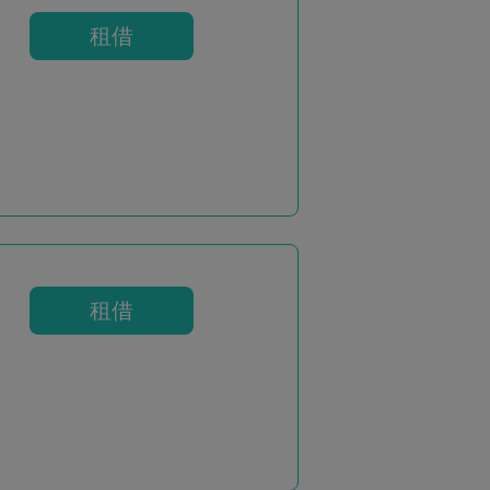
租借
租借