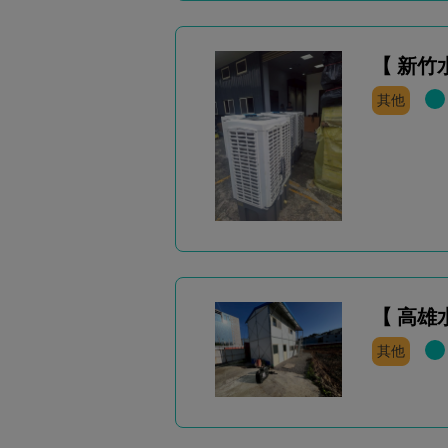
【 新竹
其他
【 高雄
其他