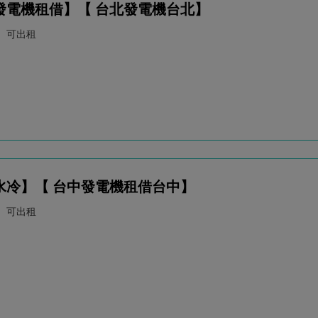
發電機租借】【 台北發電機台北】
可出租
水冷】【 台中發電機租借台中】
可出租