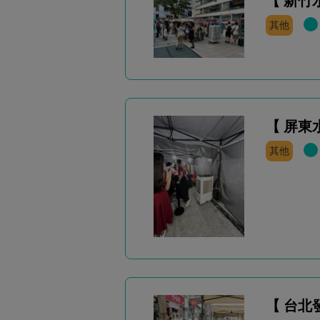
【 新竹
其他
【 屏東
其他
【 台北