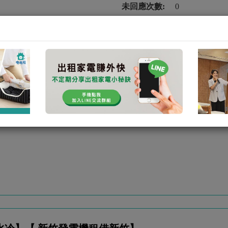
未回應次數:
0
取消次數:
0
可出租