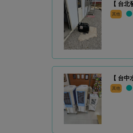
【 台北
其他
【 台中
其他