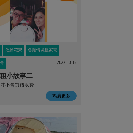
活動花絮
各類情境租家電
2022-10-17
情
租小故事二
 才不會買錯浪費
閱讀更多