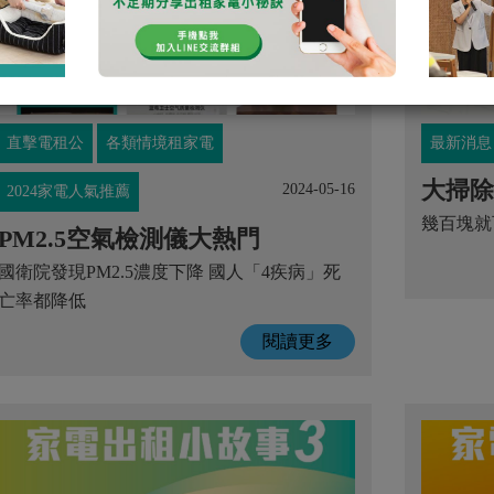
直擊電租公
各類情境租家電
最新消息
大掃除
2024-05-16
2024家電人氣推薦
幾百塊就
PM2.5空氣檢測儀大熱門
國衛院發現PM2.5濃度下降 國人「4疾病」死
亡率都降低
閱讀更多