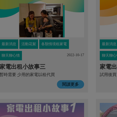
最新消息
活動花絮
各類情境租家電
最新消息
2022-10-17
聊天聊心情
聊天聊心
家電出租小故事三
家電出
暫時需要 少用的家電以租代買
試用後買
閱讀更多