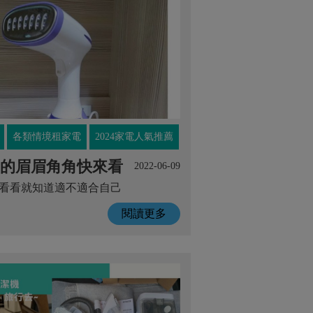
各類情境租家電
2024家電人氣推薦
的眉眉角角快來看
2022-06-09
看看就知道適不適合自己
閱讀更多