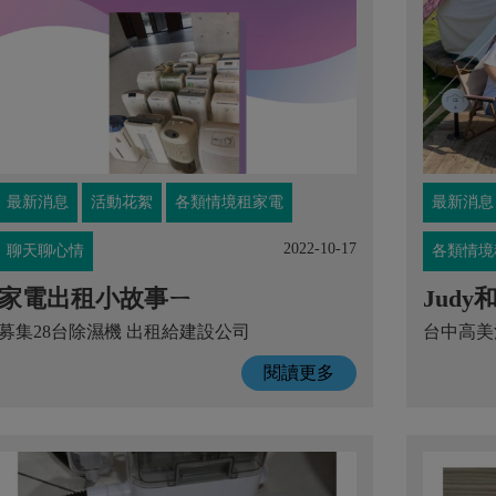
最新消息
活動花絮
各類情境租家電
最新消息
2022-10-17
聊天聊心情
各類情境
家電出租小故事ㄧ
Jud
募集28台除濕機 出租給建設公司
台中高美
閱讀更多