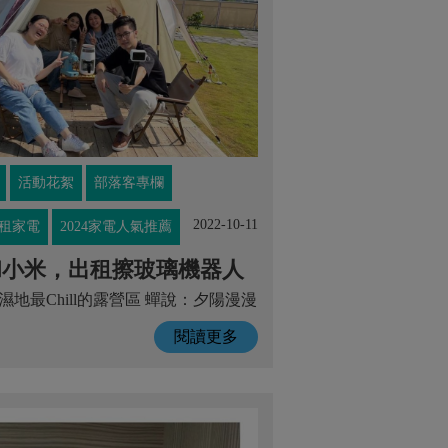
活動花絮
部落客專欄
2022-10-11
租家電
2024家電人氣推薦
y和小米，出租擦玻璃機器人
濕地最Chill的露營區 蟬說：夕陽漫漫
閱讀更多