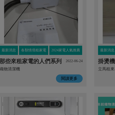
最新消息
各類情境租家電
2024家電人氣推薦
最新消息
那些來租家電的人們系列
掛燙機
2022-06-24
織物清潔機
立馬租來
閱讀更多