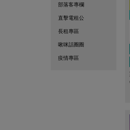
部落客專欄
直擊電租公
長租專區
啾咪話圈圈
疫情專區