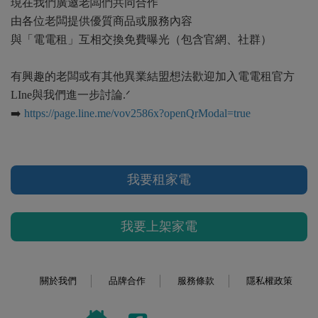
現在我們廣邀老闆們共同合作
由各位老闆提供優質商品或服務內容
與「電電租」互相交換免費曝光（包含官網、社群）
有興趣的老闆或有其他異業結盟想法歡迎加入電電租官方
LIne與我們進一步討論.ᐟ
➡️
https://page.line.me/vov2586x?openQrModal=true
我要租家電
我要上架家電
關於我們
品牌合作
服務條款
隱私權政策