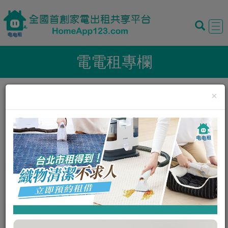
Tog
navi
電電租專欄
×
最新消息