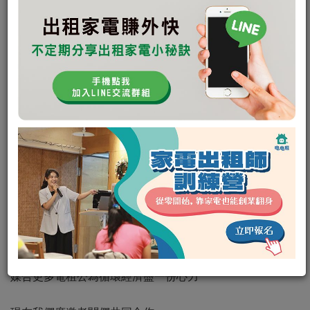
最新消息
電電租募集中小企業主
2024-07-19
你們知道嗎？
電電租前一年進站官網的人次已達6萬
近一年使用人數更來到7.7萬.ᐟ直接上升28% .ᐟ
感謝電粉們的支持⍢
在未花費任何廣告費的情況下
電電租使用人數年年成長.ᐟ
媒合更多電租公為循環經濟盡一份心力