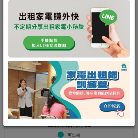
未回應次數:
0
取消次數:
0
逸新空氣清淨機
可出租