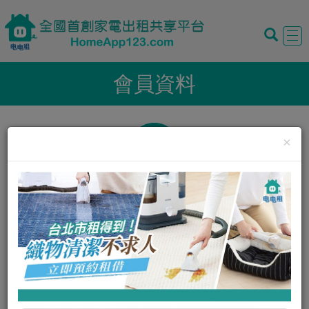
Tog
navi
會員資料
×
暱稱:
于潔兒
性別:
女
我的評價:
0
0
我的狀態:
正常