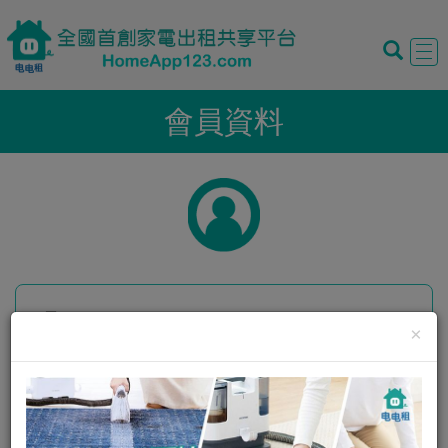
Tog
navi
會員資料
暱稱:
corexxx
×
性別:
男
我的評價:
0
0
我的狀態:
正常