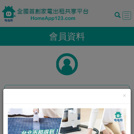
Tog
navi
會員資料
×
暱稱:
ddfish
性別:
女
我的評價:
0
0
我的狀態:
正常