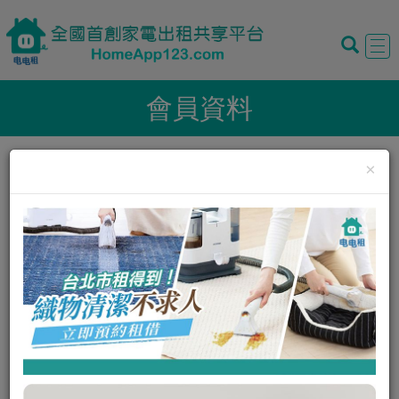
Tog
navi
會員資料
×
暱稱:
陳儷心
性別:
男
我的評價:
0
0
我的狀態:
正常