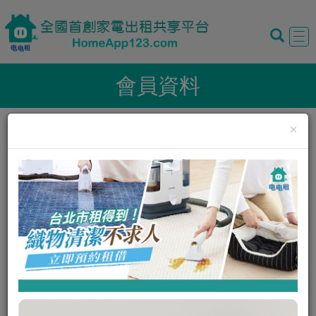
Tog
navi
會員資料
×
暱稱:
Mars Lin
性別:
男
我的評價:
0
0
我的狀態:
正常