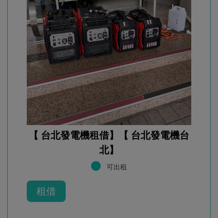
【 台北發電機租借】【 台北發電機台
北】
可出租
租借