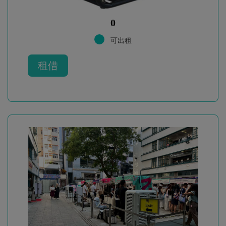
0
可出租
租借