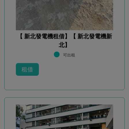
【 新北發電機租借】【 新北發電機新
北】
可出租
租借