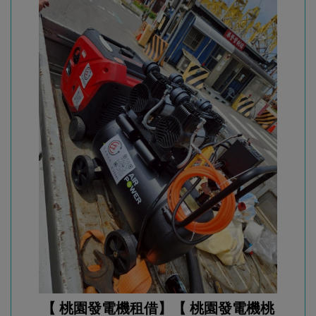
【 桃園發電機租借】【 桃園發電機桃