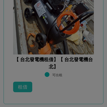
【 台北發電機租借】【 台北發電機台
北】
可出租
租借