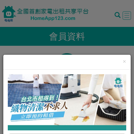
Tog
navi
會員資料
×
暱稱:
Gemini Ho
性別:
男
我的評價:
0
0
我的狀態:
正常