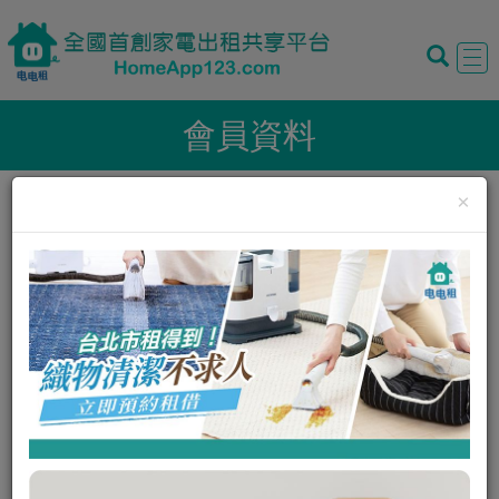
Tog
navi
會員資料
×
暱稱:
Q寶翔
性別:
男
我的評價:
0
0
我的狀態:
正常