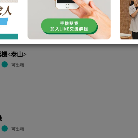
未回應次數:
0
取消次數:
0
機<泰山>
可出租
機
可出租