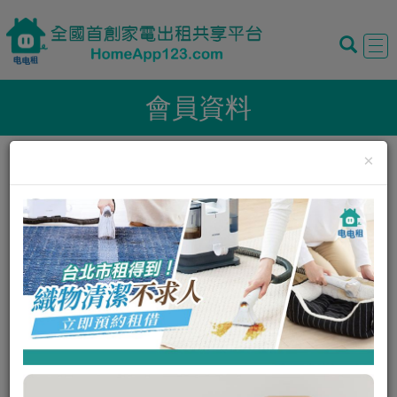
Tog
navi
會員資料
×
暱稱:
仁劭
性別:
男
我的評價:
0
0
我的狀態:
正常