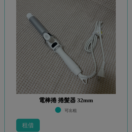
電棒捲 捲髮器 32mm
可出租
租借