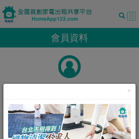
Tog
navi
會員資料
×
暱稱:
Nika Chang
性別:
男
我的評價:
0
0
我的狀態:
正常