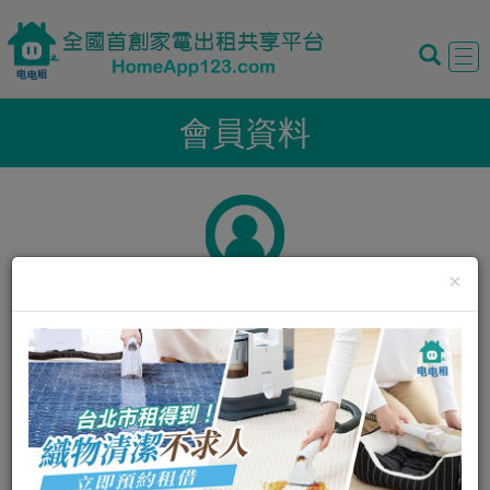
Tog
navi
會員資料
×
暱稱:
靜靜
性別:
男
我的評價:
0
0
我的狀態:
正常