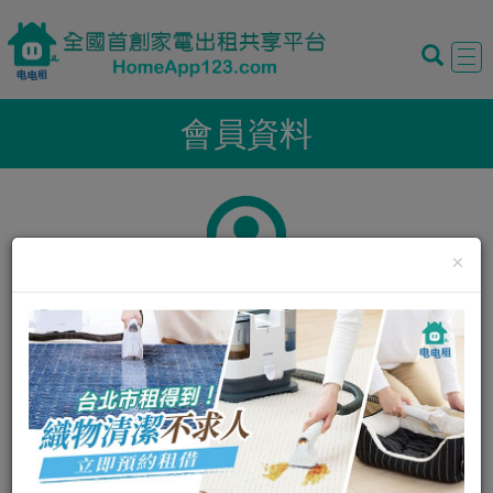
Tog
navi
會員資料
×
暱稱:
Will
性別:
男
我的評價:
0
0
我的狀態:
正常