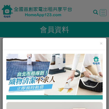
Tog
navi
會員資料
×
暱稱:
陳泯瑄
性別:
男
我的評價:
0
0
我的狀態:
正常