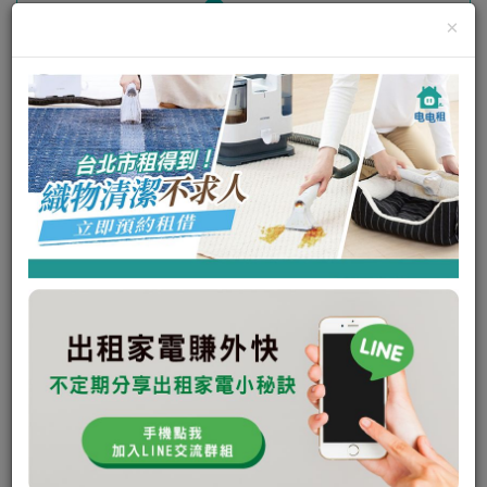
可出租
×
瞭解更多
私訊電租公
Karcher 凱馳 KWD2S 乾溼兩用吸塵
器 (
可出租