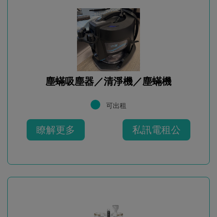
塵蟎吸塵器／清淨機／塵蟎機
可出租
瞭解更多
私訊電租公