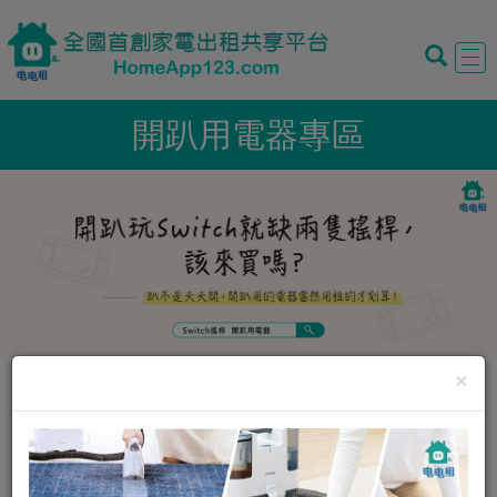
Tog
navi
開趴用電器專區
×
全部分類
僅限現在可租