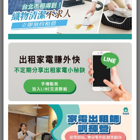
SANSUI山水 藍牙喇叭 無線K歌神麥
(SB-K68)
可出租
瞭解更多
私訊電租公