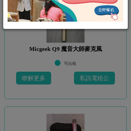
Micgeek Q9 魔音大師麥克風
可出租
瞭解更多
私訊電租公