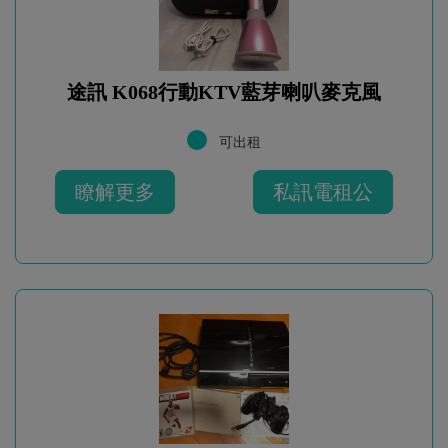
途訊 K068行動KTV藍芽喇叭麥克風
可出租
瞭解更多
私訊電租公