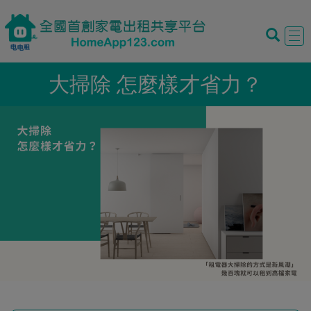
Tog
navi
大掃除 怎麼樣才省力？