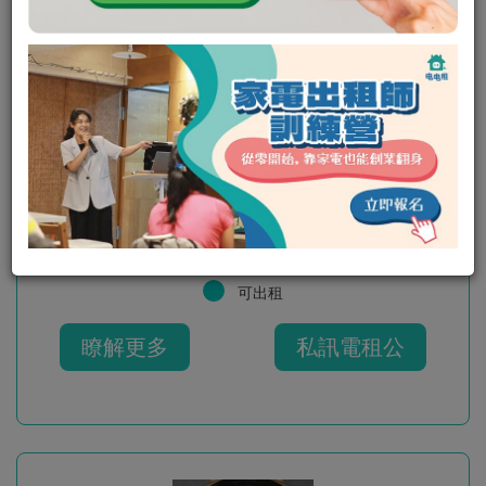
都會叢林創作燈具-麋鹿
可出租
瞭解更多
私訊電租公