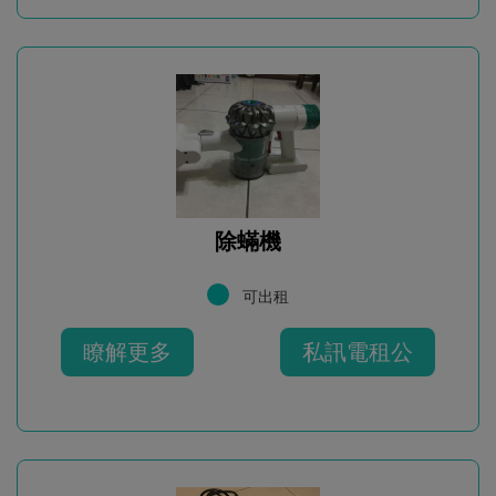
除蟎機
可出租
瞭解更多
私訊電租公