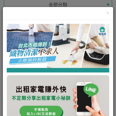
全部分類
×
僅限現在可租
Luft光觸媒空氣清淨機
可出租
瞭解更多
私訊電租公