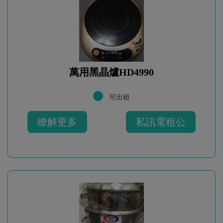
萬用黑晶爐HD4990
可出租
瞭解更多
私訊電租公