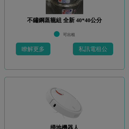
不鏽鋼蒸籠組 全新 40*40公分
可出租
瞭解更多
私訊電租公
掃地機器人