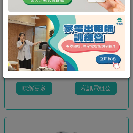
板橋區/中正區 海爾F5-超速吸-織物清
潔機
可出租
瞭解更多
私訊電租公