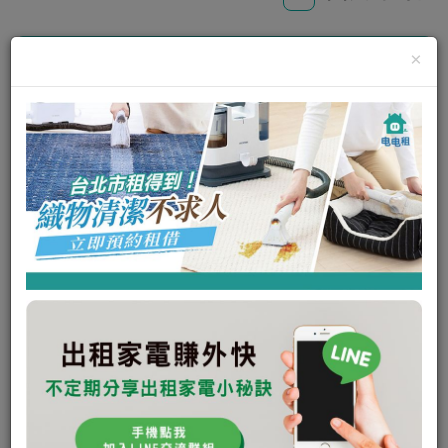
×
高壓織物清潔機(台北、板橋、永和、
新莊、蘆洲、三重)
可出租
瞭解更多
私訊電租公