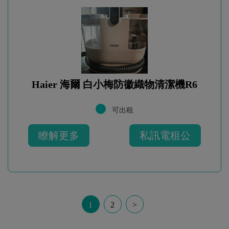
Haier 海爾 白小梅防徽織物清潔機R6
可出租
瞭解更多
私訊電租公
1
2
>