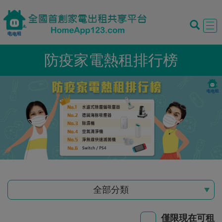
Tog
navi
防疫家電熱租排行榜
全部分類
僅限現在可租