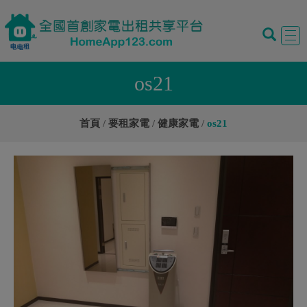
Tog
navi
os21
首頁
要租家電
健康家電
os21