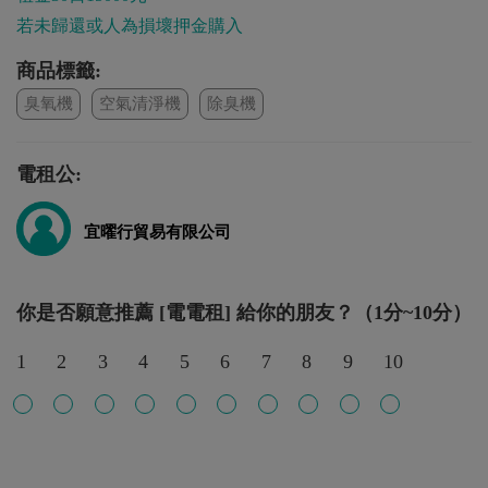
若未歸還或人為損壞押金購入
商品標籤:
臭氧機
空氣清淨機
除臭機
電租公:
宜曜行貿易有限公司
你是否願意推薦 [電電租] 給你的朋友？（1分~10分）
1
2
3
4
5
6
7
8
9
10