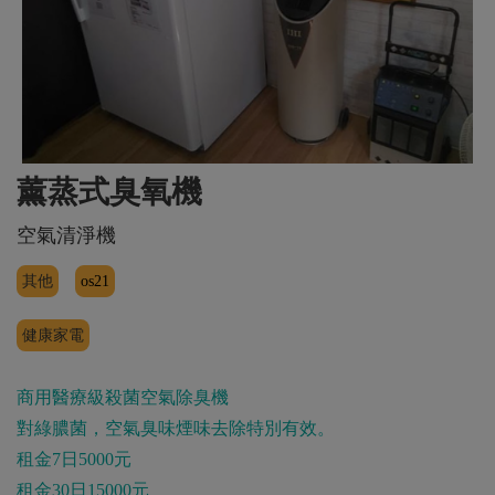
薰蒸式臭氧機
空氣清淨機
其他
os21
健康家電
商用醫療級殺菌空氣除臭機
對綠膿菌，空氣臭味煙味去除特別有效。
租金7日5000元
租金30日15000元