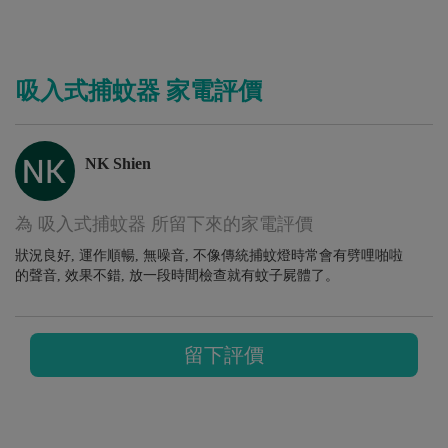
吸入式捕蚊器 家電評價
NK Shien
為 吸入式捕蚊器 所留下來的家電評價
狀況良好, 運作順暢, 無噪音, 不像傳統捕蚊燈時常會有劈哩啪啦
的聲音, 效果不錯, 放一段時間檢查就有蚊子屍體了。
留下評價