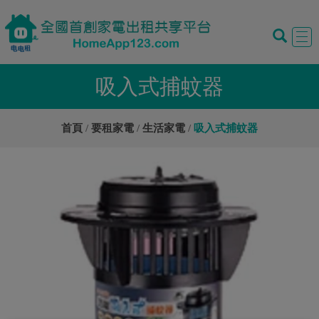
Tog
navi
吸入式捕蚊器
首頁
要租家電
生活家電
吸入式捕蚊器