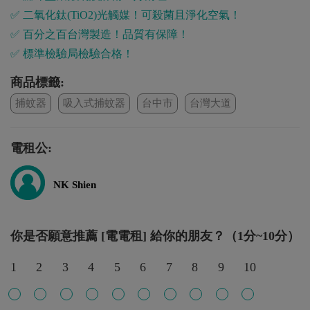
✅ 二氧化鈦(TiO2)光觸媒！可殺菌且淨化空氣！
✅ 百分之百台灣製造！品質有保障！
✅ 標準檢驗局檢驗合格！
商品標籤:
捕蚊器
吸入式捕蚊器
台中市
台灣大道
電租公:
NK Shien
你是否願意推薦 [電電租] 給你的朋友？（1分~10分）
1
2
3
4
5
6
7
8
9
10