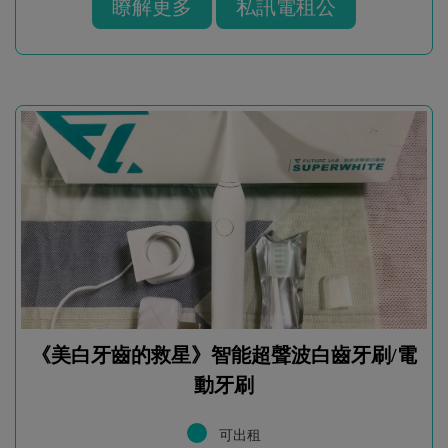
瞭解更多
私訊電租公
《美白牙齒的救星》智能超聲波白齒牙刷/電
動牙刷
可出租