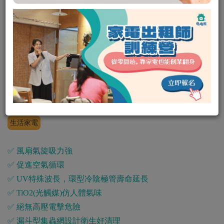
吸入式捕蚊器
其他
吸入式捕蚊器
生活家電
✅ 風扇氣旋吸力強
✅ 促進空氣循環
✅ UV特殊波長，環型冷陰極管壽命延長
✅ TiO2(光觸媒)仿人體氣味
✅ 絕無高壓電擊危險
✅ 漏斗型集蟲網設計衛生好清理