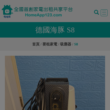
Tog
navi
德國海豚 S8
首頁
要租家電
吸塵器
S8