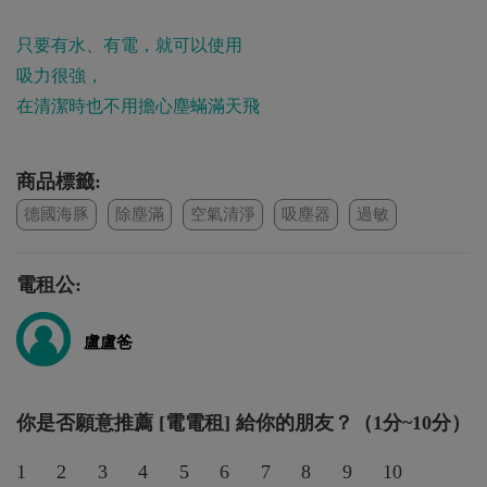
只要有水、有電，就可以使用
吸力很強，
在清潔時也不用擔心塵蟎滿天飛
商品標籤:
德國海豚
除塵滿
空氣清淨
吸塵器
過敏
電租公:
盧盧爸
你是否願意推薦 [電電租] 給你的朋友？（1分~10分）
1
2
3
4
5
6
7
8
9
10