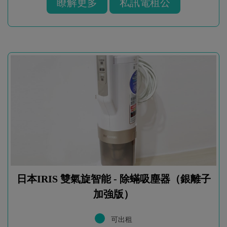
瞭解更多
私訊電租公
日本IRIS 雙氣旋智能 - 除蟎吸塵器（銀離子
加強版）
可出租