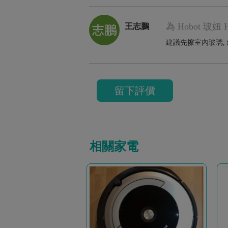
為 Hobot 玻
王志鵬
建議先擦室內玻璃,
留下評價
相關家電