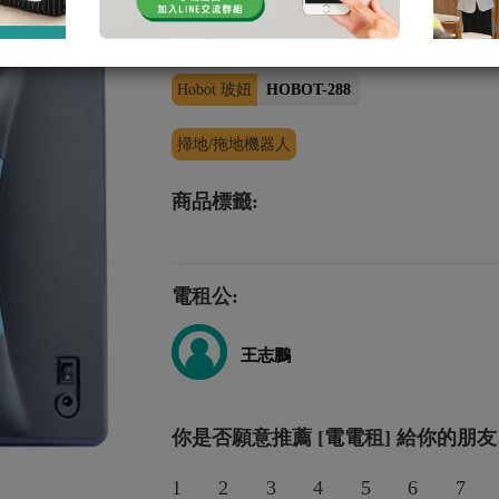
擦窗機器人
Hobot 玻妞
HOBOT-288
掃地/拖地機器人
商品標籤:
電租公:
王志鵬
你是否願意推薦 [電電租] 給你的朋友
1
2
3
4
5
6
7