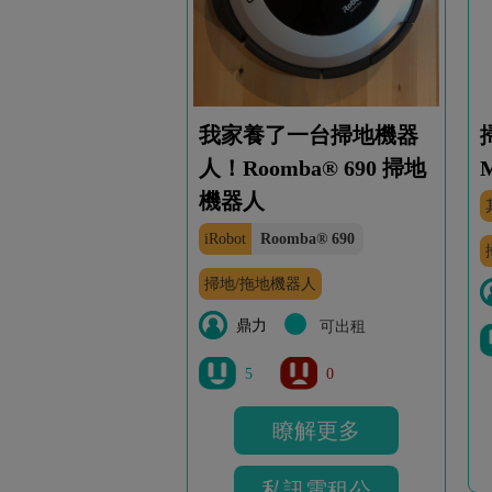
我家養了一台掃地機器
人！Roomba® 690 掃地
M
機器人
iRobot
Roomba® 690
掃地/拖地機器人
鼎力
可出租
5
0
瞭解更多
私訊電租公