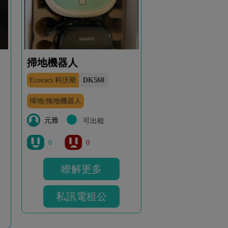
掃地機器人
Ecovacs 科沃斯
DK560
掃地/拖地機器人
元雅
可出租
0
0
瞭解更多
私訊電租公