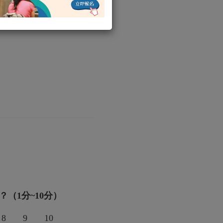
？（1分~10分）
8
9
10