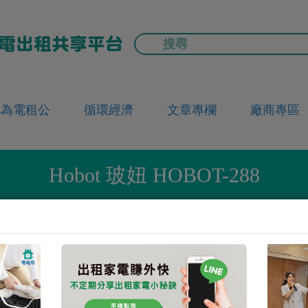
成為電租公
循環經濟
文章專欄
廠商專區
Hobot 玻妞 HOBOT-288
首頁
要租家電
掃地/拖地機器人
HOBOT-288