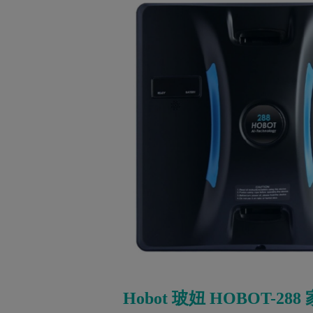
Hobot 玻妞 HOBOT-28