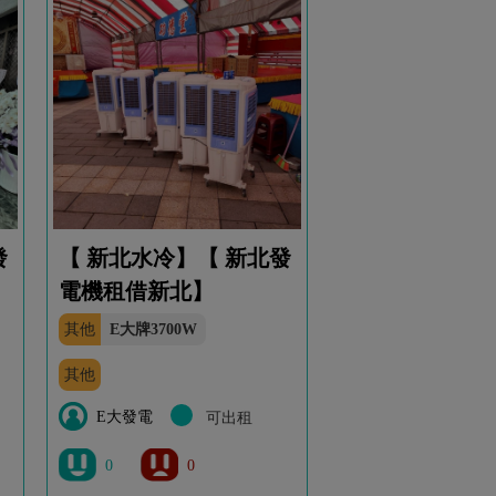
發
【 新北水冷】【 新北發
電機租借新北】
其他
E大牌3700W
其他
E大發電
可出租
0
0