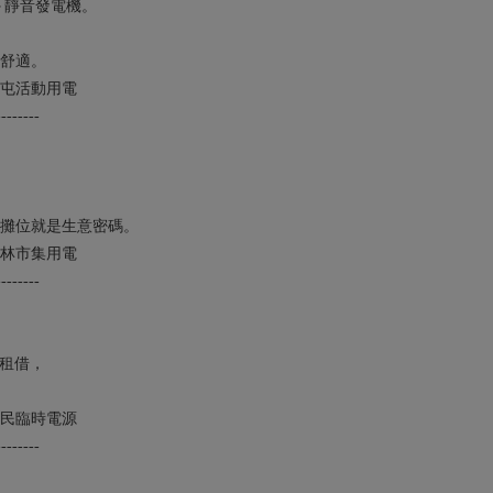
＋靜音發電機。
舒適。
屯活動用電
--------
攤位就是生意密碼。
林市集用電
--------
機租借，
民臨時電源
--------