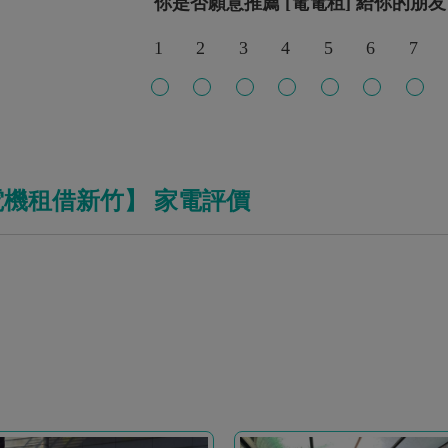
你是否願意推薦 [電電租] 給你的朋友
1
2
3
4
5
6
7
電機租借新竹】 家電評價