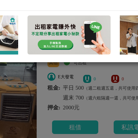
【 新竹水冷】【 新竹
竹】
廟會 廟會 廟會 E大牌1200W 發電機
其他
E大牌1200W
其他
可出租
E大發電
0
0
租金:
平日 500
（週二租週五還，共可使用
週末 700
（週六租隔週一還，共可使
押金:
2000元
租借
私訊