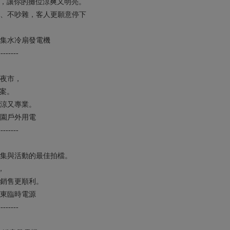
合，讓你的攤位涼爽又明亮。
、不吵雜，客人更願意停下
集水冷扇發電機
--------
夜市，
案。
涼又專業。
園戶外用電
--------
集與活動的最佳拍檔。
，
銷售更順利。
東臨時電源
--------