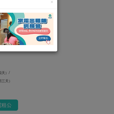
×
發電機租借新
租借 新竹
/
四天）
用三天）
電租公