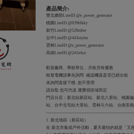
產品簡介:
雙北總部LineID:@e_power_generator
桃園LineID:@039blkky
新竹LineID:@528zdier
台中LineID:@443oiylm
雲林LineID:@e_power_generator
高雄LineID:@241trkzc
歡迎廠商、學校單位，月租另有優惠
租發電機請事先詢問 .確認機器是否已經出租
未詢問直接下標..恕不受理
請自取.也可代送.運費視區域而定
門店分店：新北站新莊站、新北八里站、桃園龜
站、台中北屯站大里站、雲林斗六站、台南安南
----------------------------------------------------------
1. 新北地區（新莊站）
在 新北市集或戶外活動，夏天最怕的就是「又