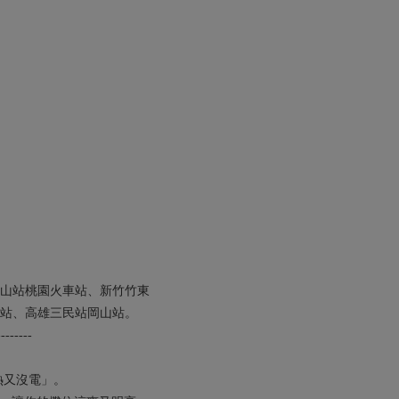
山站桃園火車站、新竹竹東
站、高雄三民站岡山站。
--------
熱又沒電」。