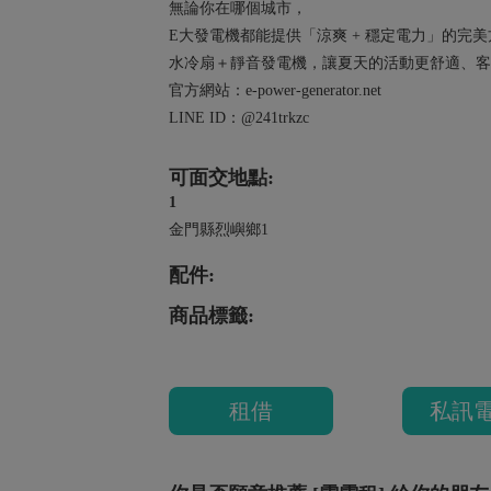
無論你在哪個城市，
E大發電機都能提供「涼爽 + 穩定電力」的完
水冷扇＋靜音發電機，讓夏天的活動更舒適、客
官方網站：e-power-generator.net
LINE ID：@241trkzc
可面交地點:
1
金門縣烈嶼鄉1
配件:
商品標籤:
租借
私訊