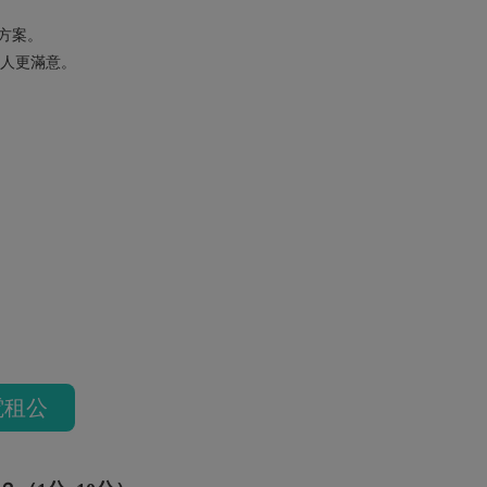
美方案。
人更滿意。
電租公