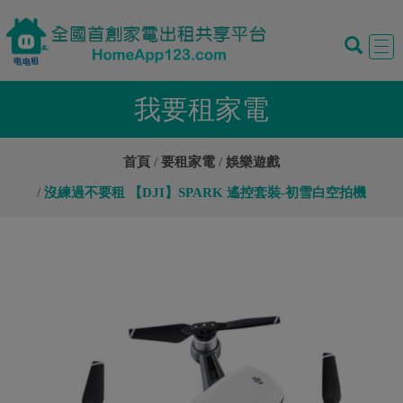
Tog
navi
我要租家電
首頁
要租家電
娛樂遊戲
沒練過不要租 【DJI】SPARK 遙控套裝-初雪白空拍機