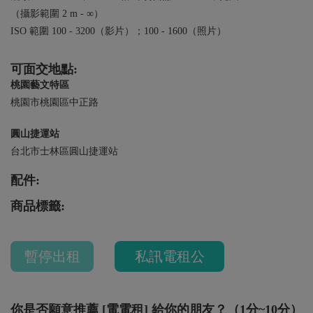
（攝影範圍 2 m - ∞）
ISO 範圍 100 - 3200（影片）；100 - 1600（照片）
可面交地點:
桃園藝文特區
桃園市桃園區中正路
圓山捷運站
台北市士林區圓山捷運站
配件:
商品標籤:
暫停出租
私訊電租公
你是否願意推薦 [電電租] 給你的朋友？（1分~10分）