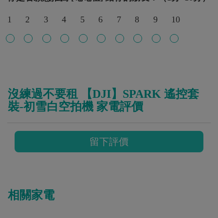
1
2
3
4
5
6
7
8
9
10
沒練過不要租 【DJI】SPARK 遙控套
裝-初雪白空拍機 家電評價
留下評價
相關家電