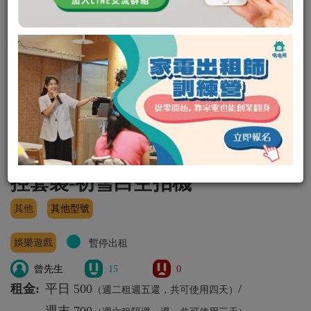
沒練過不要租 【DJI】SPARK 遙
控套裝-初雪白空拍機
其他
其他型號
娛樂遊戲
暫停出租
曾先生
15
0
租金:
平日 500
/
（週二租週五還，共可使用四天）