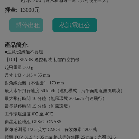
週末 700
（週六租隔週一還，共可使用三天）
押金:
13000元
暫停出租
私訊電租公
產品簡介:
■注意:沒練過不要租
【DJI】SPARK 遙控套裝-初雪白空拍機
起飛重量 300 g
尺寸 143 × 143 × 55 mm
對角線距離（不含槳） 170 mm
最大水平飛行速度 50 km/h（運動模式，海平面附近無風環境）
最大飛行時間 16 分鐘（無風環境 20 km/h 勻速飛行）
最長懸停時間 15 分鐘（無風環境）
工作環境溫度 0℃ 至 40℃
衛星定位模組 GPS/GLONASS
影像感測器 1/2.3 英寸 CMOS；有效像素 1200 萬
鏡頭 FOV 81.9 °；35 mm 格式等效焦距 25 mm；光圈 f/2.6