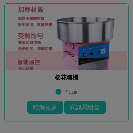
棉花糖機
可出租
瞭解更多
私訊電租公