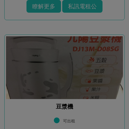
瞭解更多
私訊電租公
豆漿機
可出租