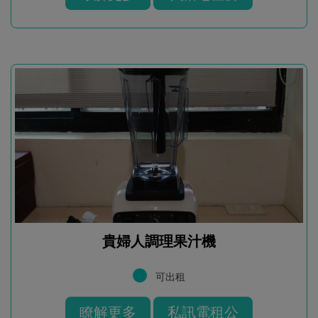
貴婦人調理果汁機
可出租
瞭解更多
私訊電租公