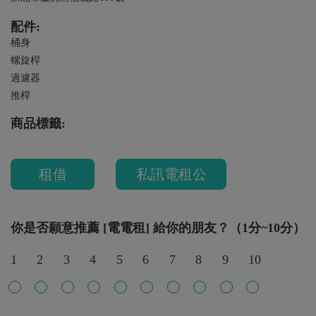
配件:
桶身
螺旋桿
過濾器
推桿
商品標籤:
租借
私訊電租公
你是否願意推薦 [電電租] 給你的朋友？（1分~10分）
1
2
3
4
5
6
7
8
9
10