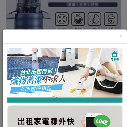
×
BOSO冷壓鮮氧慢磨果汁機(板
橋、中正、大安、信義、蘆洲、