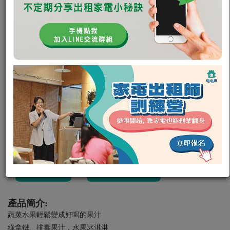
大
輕鬆喝到蔬果的營養
其他
其他型號
咖啡機/果汁/豆漿機
可出租
Art Terminal
0
1
租金:
平日 500
/
（週二租週五還，共可使用四天）
週末 700
（週六租隔週一還，共可使用三天）
押金:
1000元
租借
私訊電租公
產品簡介:
蔬菜水果輕鬆變成好喝的果汁
綠拿鐵、排毒果汁，水果冰淇淋