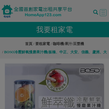
Tog
navi
我要租家電
首頁
要租家電
咖啡機/果汁/豆漿機
BOSO冷壓鮮氧慢磨果汁機(板橋、中正、大安、信義、蘆洲、大