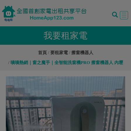
Tog
navi
我要租家電
首頁
要租家電
擦窗機器人
嘖嘖熱銷｜窗之魔手｜全智能洗窗機PRO 擦窗機器人 內壢