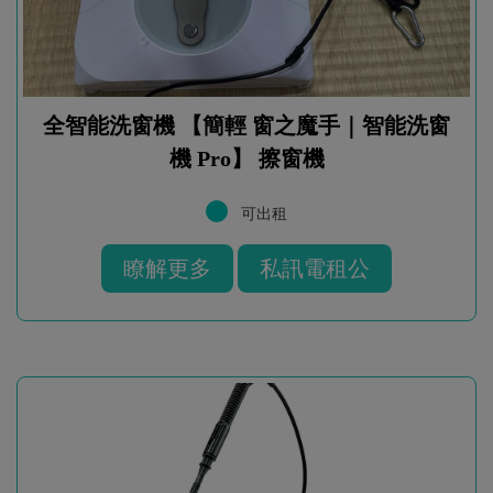
全智能洗窗機 【簡輕 窗之魔手｜智能洗窗
機 Pro】 擦窗機
可出租
瞭解更多
私訊電租公