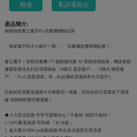
租借
私訊電租公
產品簡介:
嘖嘖熱賣窗之魔手Pro洗窗機體驗試用
「每家窗戶的大小都不一樣 !」「洗窗機從哪裡開始擦？」
窗之魔手｜智能洗窗機 ??? 啟動後內建 AI 智能偵測路線，機器會根
據窗型最佳化判定清潔路線「N模式 直型窗戶」「Z模式 橫型窗
戶」「N+Z 深度清潔」等，比起傳統清潔效率大大提升?。
以前的你需要流滿身汗才能擦完一扇窗，現在的你只需要按下清潔
鍵 就能輕鬆擦完整屋窗！
◆ 4 大安全防護 牢牢守護揪安心 ! 不會掉 !絕對不會掉 !
1. UPS 斷電保護‧可持續 『30 分鐘 』
2. 超大吸力3000 pa自動偵測‧符合各式場景完美清潔