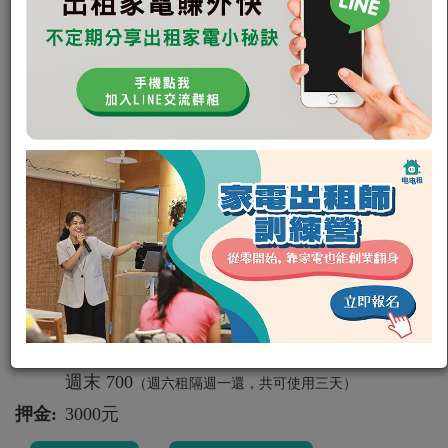
嘖嘖熱銷｜窗之魔手｜全智能洗窗
機PRO 擦窗機器人 內壢
八德區永豐路
Simplite 簡輕家居
窗之魔手
擦窗機器人
可出租
滴滴
2
0
租金:
平日 500
/
（週二租週五還，共可使用四天）
週末 700
（週六租隔週一還，共可使用三天）
押金:
3000元