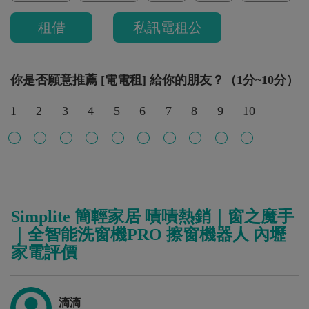
租借
私訊電租公
你是否願意推薦 [電電租] 給你的朋友？（1分~10分）
1
2
3
4
5
6
7
8
9
10
Simplite 簡輕家居 嘖嘖熱銷｜窗之魔手
｜全智能洗窗機PRO 擦窗機器人 內壢
家電評價
滴滴