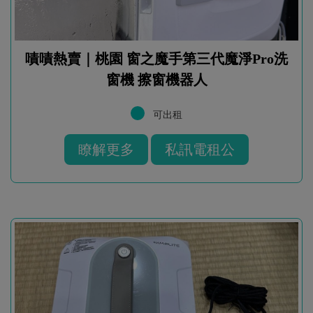
嘖嘖熱賣｜桃園 窗之魔手第三代魔淨Pro洗
窗機 擦窗機器人
可出租
瞭解更多
私訊電租公