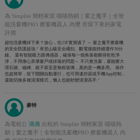
為 Simplite 簡輕家居 嘖嘖熱銷｜窗之魔手｜全智
能洗窗機PRO 擦窗機器人 內壢 所留下來的家電
評價
超怕洗窗機掉下來？放心，住23F實測過了 ～ 窗之魔手擦窗機
的安全防護超強.ᐟ 有登山級安全繩扣、斷電後能持續運作30分
鐘。 還有智能吸力跟傳感器，確保每一個角落都擦得乾乾淨
淨，不用擔心弄壞窗戶或掉落的問題～ 不只會洗窗，還能擦大
理石牆、磁磚、鏡子甚至是無框玻璃，真的是一機多用。 操作
也超簡單，按下開關自動運行，也可用遙控器或手機App控制，
還能切換多種清潔模式，懶人也能秒變清潔高手.ᐟ
麥特
為電租公
滴滴
出租的 Simplite 簡輕家居 嘖嘖熱
銷｜窗之魔手｜全智能洗窗機PRO 擦窗機器人 內