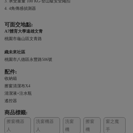
3. 承受重量 100 KG‧登山級安全繩扣
4. 4角傳感偵測器
可面交地點:
A7體育大學遠雄文青
桃園市龜山區文青路
織未來社區
桃園市八德區永豐路506號
配件:
收納箱
擦窗清潔布X4
清潔液+注水瓶
遙控器
商品標籤:
擦窗機器
洗窗機器
洗窗
擦窗
窗之魔
人
人
機
機
手