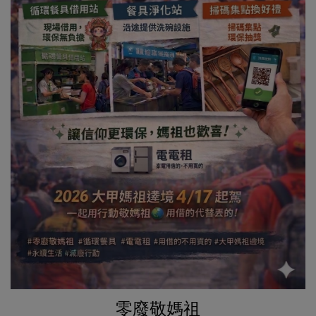
零廢敬媽祖