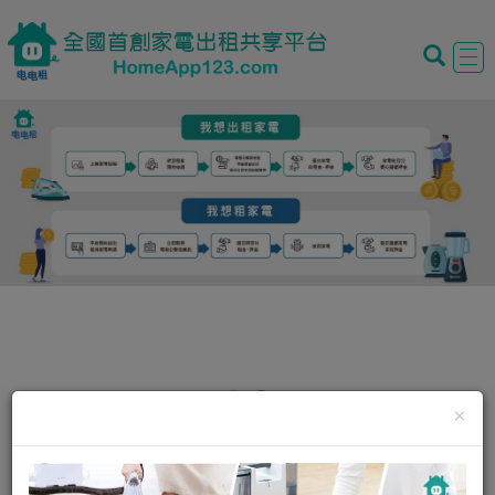
Tog
navi
×
我要租家電