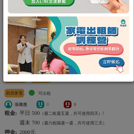
虎牌 3人份tacook微電腦電子鍋
JAJ-A55R-白
小家庭/在外租房 非常適合 煮飯的同時還能蒸菜 白色
非常好看
Tiger 虎牌
JAJ-A55R
廚房家電
可出租
張雅惠
0
0
租金:
平日 500
/
（週二租週五還，共可使用四天）
週末 700
（週六租隔週一還，共可使用三天）
押金:
2000元