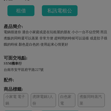
租借
私訊電租公
產品簡介:
電鍋很迷你 適合小家庭或是在玩租屋的朋友 小小一台不佔空間 而且
煮飯的同時還可以蒸菜 非常方便 趕時間的時候可以這樣 或是肚子很
餓的時候 顏色是白色的 使用起來心情更好
可面交地點:
SYM機車行
台南市安平區府平路227號
配件:
商品標籤:
小家電 電子
虎牌電鍋3人
白色家
煮飯同時蒸汽
鍋
份
電
菜