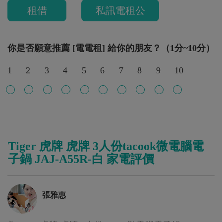
租借
私訊電租公
你是否願意推薦 [電電租] 給你的朋友？（1分~10分）
1
2
3
4
5
6
7
8
9
10
Tiger 虎牌 虎牌 3人份tacook微電腦電
子鍋 JAJ-A55R-白 家電評價
張雅惠