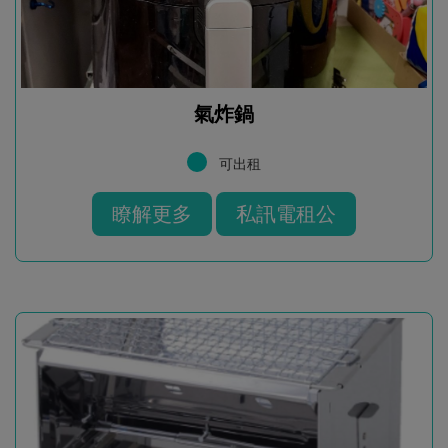
氣炸鍋
可出租
瞭解更多
私訊電租公