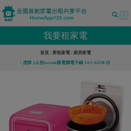
Tog
navi
我要租家電
首頁
要租家電
廚房家電
虎牌 3人份tacook微電腦電子鍋 JAJ-A55R-白