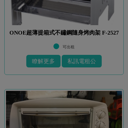
ONOE超薄提箱式不鏽鋼隨身烤肉架 F-2527
可出租
瞭解更多
私訊電租公