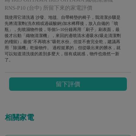
RNS-P10 (台中) 所留下來的家電評價
我使用它清洗過 沙發、地毯、自帶椅墊的椅子，我清潔步驟是
先將清潔劑(洗衣精或過碳酸鈉)加水稀釋後，放入自備的「噴
瓶」，先噴濕物件後，等個5~10分鐘再用「刷子」刷表面，最
後才出動「織物清潔機」，來回的邊噴清水邊吸水(吸走清潔劑
的殘留)，最後"不再噴水"吸乾水份。但並不會完全乾，建議再
用「除濕機」乾燥物件。 過程挺累的，但從吸出來的髒水，就
可以知道清洗後的差別多麼大，很有成就感，物件也煥然一新
了。
留下評價
相關家電