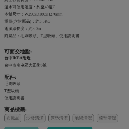
溫水可使用溫度：約至40度C
本體尺寸：W290xD180xH270mm
重量(含附屬品)：約3.3KG
電源線長度：約3.0m
附屬品：毛刷吸頭、T型吸頭、使用說明書
可面交地點:
台中IKEA附近
台中市南屯區大正街8號
配件:
毛刷吸頭
T型吸頭
使用說明書
商品標籤:
布織品
沙發清潔
床墊清潔
地毯清潔
椅墊清潔