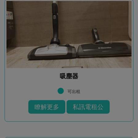
吸塵器
可出租
瞭解更多
私訊電租公