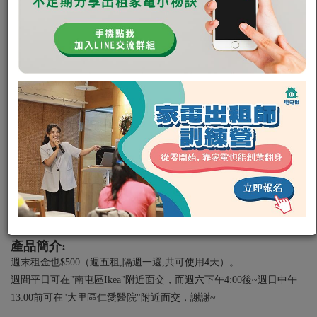
布織品 沙發清潔 床墊清潔 地毯清潔 椅墊清潔
IRIS OHYAMA
RNS-P10
吸塵器
暫停出租
陳怡君
0
0
租金:
平日 500
/
（週二租週五還，共可使用四天）
週末 700
（週六租隔週一還，共可使用三天）
押金:
2000元
暫停出租
私訊電租公
產品簡介:
週末租金也$500（週五租,隔週一還,共可使用4天）。
週間平日可在"南屯區Ikea"附近面交，而週六下午4:00後~週日中午
13:00前可在"大里區仁愛醫院"附近面交，謝謝~
＿＿＿＿＿＿＿＿＿＿＿＿＿＿＿＿＿＿＿