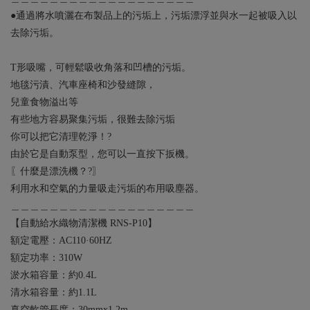
●通過將水噴灑在布製品上的污垢上，污垢漂浮並與水一起被吸入以
去除污垢。
T形吸嘴，可輕鬆吸收角落和凹槽的污垢。
地毯污漬、汽車座椅和沙發縫隙，
兒童食物溢出等
有些地方容易聚集污垢，很難去除污垢
你可以把它清理乾淨！?‍
由於它是自動泵型，您可以一直按下扳機。
〖什麼是漂洗機？?〗
利用水和空氣的力量吸走污垢的布用吸塵器。
＿＿＿＿＿＿＿＿＿＿＿＿＿＿＿＿＿＿＿
【自動給水織物清潔機 RNS-P10】
額定電壓：AC110·60HZ
額定功率：310W
淤水箱容量：約0.4L
清水箱容量：約1.1L
真空軟管長度：30mmx1.2m